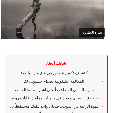
بحيرة النطرون
شاهد ايضا:
اكتشاف تكوين غامض في قاع بحر البلطيق
المكالمة التليفونية لصدام حسين2011
بث رساله الى الفضاء رداً على اشارة wow الغامضه
250 جنين بشرى معبأة فى حاويات وملقاة بغابات روسيا
قهوة الرغبة في الموت.. فنجان واحد يبقيك مستيقظاً 36