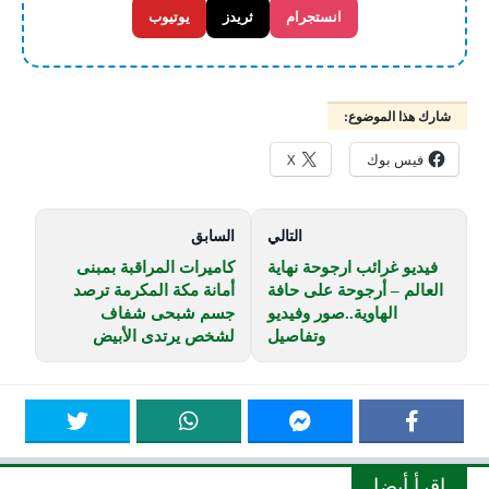
انستجرام
ثريدز
يوتيوب
شارك هذا الموضوع:
فيس بوك
X
التالي
السابق
فيديو غرائب ارجوحة نهاية
كاميرات المراقبة بمبنى
العالم – أرجوحة على حافة
أمانة مكة المكرمة ترصد
الهاوية..صور وفيديو
جسم شبحى شفاف
وتفاصيل
لشخص يرتدى الأبيض
اقرأ أيضا