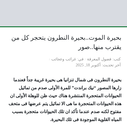
بحيرة الموت..بحيرة النطرون يتحجر كل من
يقترب منها..صور
كتب
فضول المعرفة
في
غرائب وعجائب
آخر تحديث
أكتوبر 18, 2025
بحيرة النطرون فى شمال تنزانيا هى بحيرة غريبة جداً فعندما
زارها المصور “نيك براندت” للمرة الأولى صدم من تماثيل
الحيوانات المتحجرة المنتشرة هناك حيث ظن للوهلة الأولى ان
هذه الحيوانات المتحجرة ما هى الا تماثيل يتم عرضها فى متحف
مفتوح لكنه صدم عندما تأكد ان تلك الحيوانات متحجرة بسبب
المياه القلوية الموجودة فى تلك البحيرة.