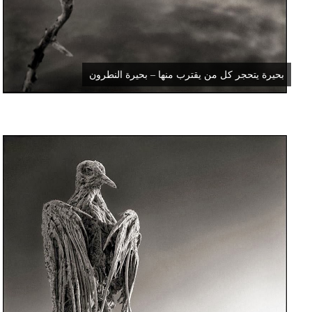
بحيرة يتحجر كل من يقترب منها – بحيرة النطرون