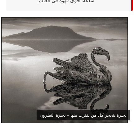
ساعة..اقوى قهوة فى العالم
بحيرة يتحجر كل من يقترب منها – بحيرة النطرون