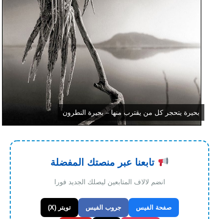
بحيرة يتحجر كل من يقترب منها – بحيرة النطرون
تابعنا عبر منصتك المفضلة
انضم لالاف المتابعين ليصلك الجديد فورا
صفحة الفيس
جروب الفيس
تويتر (X)