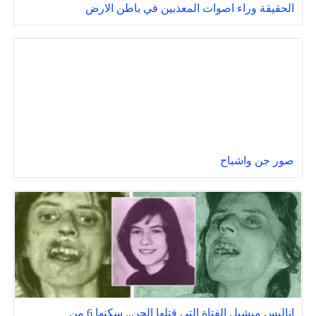
الحقيقة وراء اصوات المعذبين في باطن الارض
صور جن واشباح
اناليس ميشيل الفتاة التى قتلها الجن.. سكنها 6 من