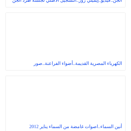
الجن..فيديو..إيميلي روز..التسجيل الأصلي لجلسة طرد الجن
الكهرباء المصرية القديمة..أضواء الفراعنة..صور
أنين السماء..اصوات غامضة من السماء يناير 2012