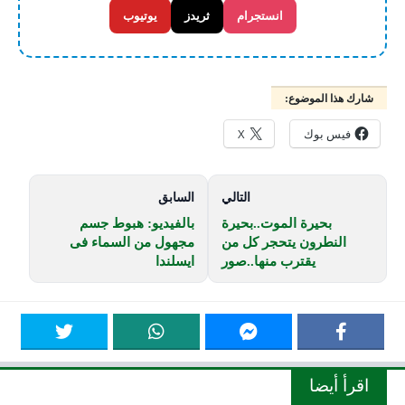
انستجرام
ثريدز
يوتيوب
شارك هذا الموضوع:
فيس بوك
X
التالي
السابق
بحيرة الموت..بحيرة
بالفيديو: هبوط جسم
النطرون يتحجر كل من
مجهول من السماء فى
يقترب منها..صور
ايسلندا
اقرأ أيضا