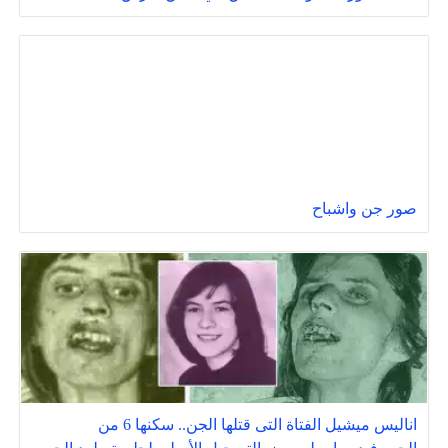
صور جن واشباح
اناليس ميشيل الفتاة التى قتلها الجن.. سكنها 6 من