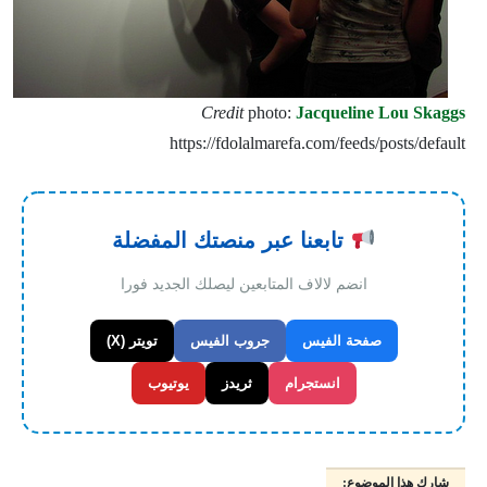
Credit
photo
:
Jacqueline Lou Skaggs
https://fdolalmarefa.com/feeds/posts/default
تابعنا عبر منصتك المفضلة
انضم لالاف المتابعين ليصلك الجديد فورا
صفحة الفيس
جروب الفيس
تويتر (X)
انستجرام
ثريدز
يوتيوب
شارك هذا الموضوع: