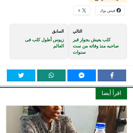
فيس بوك
X
التالي
السابق
كلب يعيش بجوار قبر
زيوس أطول كلب فى
صاحبه منذ وفاته من ست
العالم
سنوات
اقرأ أيضا