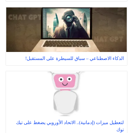
الذكاء الاصطناعي – سباق للسيطرة على المستقبل!
لتعطيل ميزات (إدمانية).. الاتحاد الأوروبي يضغط على تيك
توك ‎‎