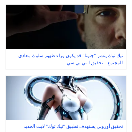
تيك توك ينشر "جنونا" قد يكون وراء ظهور سلوك معادي
للمجتمع – تحقيق لـبي بي سي
تحقيق أوروبي يستهدف تطبيق "تيك توك" لايت الجديد