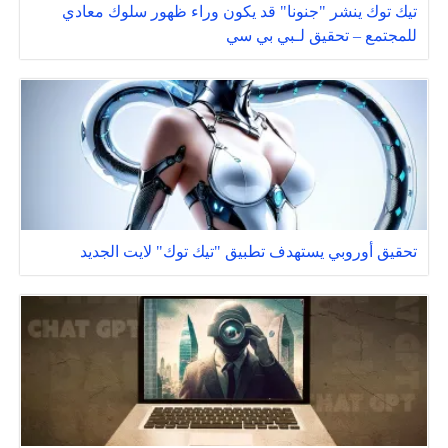
تيك توك ينشر "جنونا" قد يكون وراء ظهور سلوك معادي
للمجتمع – تحقيق لـبي بي سي
تحقيق أوروبي يستهدف تطبيق "تيك توك" لايت الجديد