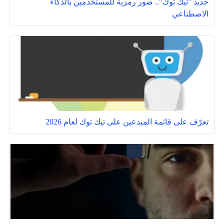
جديد "تيك توك".. صور رمزية للمستخدمين بالذكاء
الاصطناعي
تعرّف على قائمة المبدعين على تيك توك لعام 2026