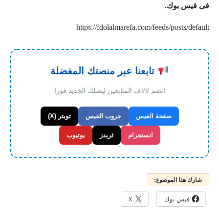
فى فيس بوك.
https://fdolalmarefa.com/feeds/posts/default
تابعنا عبر منصتك المفضلة
انضم لالاف المتابعين ليصلك الجديد فورا
صفحة الفيس
جروب الفيس
تويتر (X)
انستجرام
ثريدز
يوتيوب
شارك هذا الموضوع:
فيس بوك
X