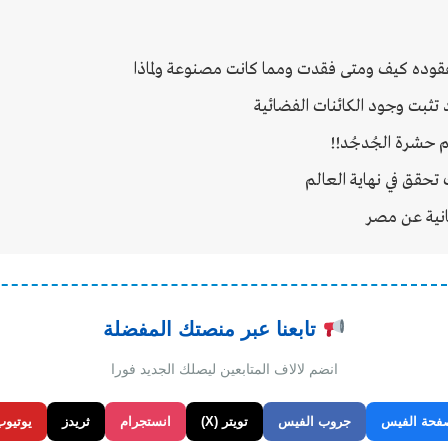
لمفقوده كيف ومتى فقدت ومما كانت مصنوعة ولماذا
د تثبت وجود الكائنات الفضائية
م حشرة الجُدجُد!!
تحقق في نهاية العالم
انية عن مصر
تابعنا عبر منصتك المفضلة
انضم لالاف المتابعين ليصلك الجديد فورا
فحة الفيس
جروب الفيس
تويتر (X)
انستجرام
ثريدز
يوتيوب