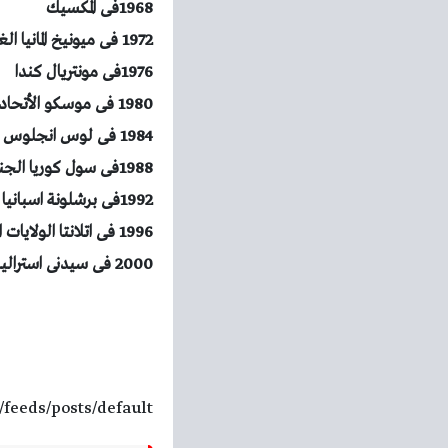
1968فى المكسيك
1972 فى ميونيخ المانيا الغربية
1976فى مونتريال كندا
1980 فى موسكو الأتحاد السوفيتى
1984 فى لوس انجلوس الولايات المتحدة
1988فى سول كوريا الجنوبية
1992فى برشلونة اسبانيا
1996 فى اتلانتا الولايات المتحدة
2000 فى سيدنى استراليا.
/feeds/posts/default