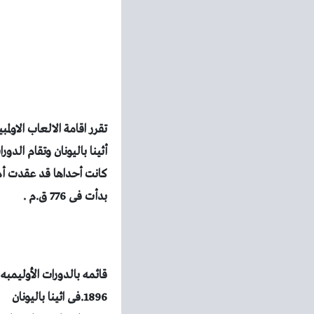
أثينا باليونان وتقام الدو
كانت أحداها قد عقدت أم لا
بدأت فى 776 ق.م .
قائمه بالدورات الأوليمب
1896.فى اثينا باليونان