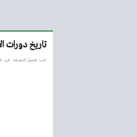
تاريخ دورات ال
كتب
فضول المعرفة
في
تا