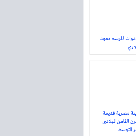
ادوات للرسم تعود
جري
نة مصرية قديمة
ن الثامن الميلادى
 المتوسط