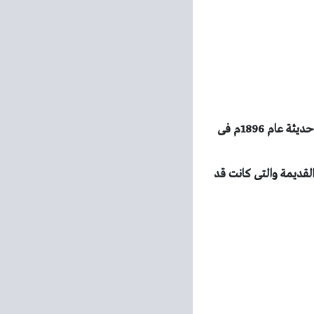
تقرر اقامة الالعاب الاولمبية الحديثة أعتبارا من عام 1894م وفى عام 1896 أقيمت اول دورة اولمبية حديثة عام 1896م فى
 القديمة والتى كانت قد