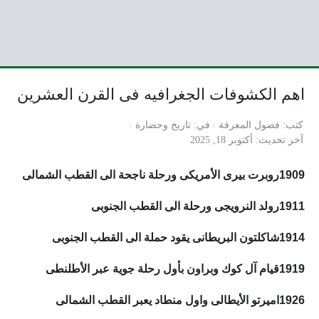
اهم الكشوفات الجغرافيه فى القرن العشرين
كتب
فضول المعرفة
في
تاريخ وحضارة
آخر تحديث
أكتوبر 18, 2025
1909روبرت بيرى الأمريكى ورحلة ناجحة الى القطب الشمالى
1911رولد النرويجى ورحلة الى القطب الجنوبى
1914شاكلتون البريطانى يقود حملة الى القطب الجنوبى
1919قيام آل كوك وبراون بأول رحلة جوية عبر الأطلنطى
1926اميرتو الأيطالى واول منطاد يعبر القطب الشمالى