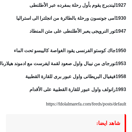
1927ليندبرج يقوم بأول رحلة بمفرده عبر الأطلنطى
1930امى جونسون ورحلة بالطائرة من انجلترا الى استراليا
1947تور النرويجى يعبر الأطلنطى على متن المنطاد
1950جاك كوستو الفرنسى يقود الغواصة كاليبسو تحت الماء
1953نورجاى من نيبال واول صعود لقمة ايفرست مع ادموند هيلارىالنيوزلندى
1958فيفيال البريطانى واول عبور برى للقارة القطبية
1993رانولف واول عبور للقارة القطبية على الأقدام
https://fdolalmarefa.com/feeds/posts/default
شاهد ايضا: