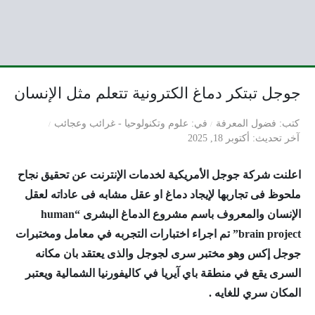
جوجل تبتكر دماغ الكترونية تتعلم مثل الإنسان
كتب
فضول المعرفة
في
علوم وتكنولوحيا
-
غرائب وعجائب
آخر تحديث
أكتوبر 18, 2025
اعلنت شركة جوجل الأمريكية لخدمات الإنترنت عن تحقيق نجاح
ملحوظ فى تجاربها لإيجاد دماغ او عقل مشابه فى عاداته لعقل
الإنسان والمعروف باسم مشروع الدماغ البشرى “human
brain project”
تم اجراء اختبارات التجربه في معامل ومختبرات
جوجل إكس وهو مختبر سرى لجوجل والذى يعتقد بان مكانه
السرى يقع في منطقة باي آيريا في كاليفورنيا الشمالية ويعتبر
المكان سري للغايه .