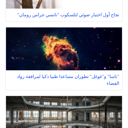
نجاح أول اختبار ضوئي لتلسكوب "نانسي جراس رومان"
"ناسا" و"غوغل" تطوران مساعدا طبيا ذكيا لمرافقة رواد
الفضاء