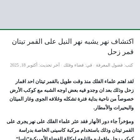
اكتشاف نهر يشبه نهر النيل على القمر تيتان
قمر زحل
كتب
فضول المعرفة
في
فضاء وفلك
آخر تحديث
أكتوبر 18, 2025
لقد اهتم علماء الفلك منذ وقت طويل بالقمر تيتان احد اقمار
زحل وذلك بعد ان وجدو فيه بعض اوجه الشبه مع كوكب الأرض
خصوصاً من ناحية بداية فترة تشكله وغلافه الجوى وغاز الميثان
والبحيرات والأمطار.
ومؤخراً جاء دور الأنهار فقد عثر علماء الفلك على نهر يجرى على
القمر تيتان وذلك باستخدام مركبة كاسينى الخاصة بدراسة
كوكب زحل واقماره والتابعه لوكالة الفضاء الأمريكية”ناسا”