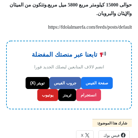
حوالى 15000 كيلومتر مربع 5800 ميل مربع,وتتكون من الميثان
والإيثان والبروبان.
https://fdolalmarefa.com/feeds/posts/default
تابعنا عبر منصتك المفضلة
انضم لالاف المتابعين ليصلك الجديد فورا
صفحة الفيس
جروب الفيس
تويتر (X)
انستجرام
ثريدز
يوتيوب
شارك هذا الموضوع:
فيس بوك
X