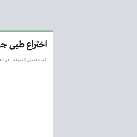
اختراع طبى جد
كتب
فضول المعرفة
في
عل