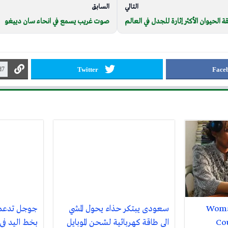
التالي
السابق
 الحيوان الأكثر إثارة للجدل في العالم
صوت غريب يسمع في انحاء سان دييغو
Twitter
Face
Woma
سعودى يبتكر حذاء يحول المشي
جوجل تدعم ا
Co
الى طاقة كهربائية لشحن الموبايل
بخط اليد في 