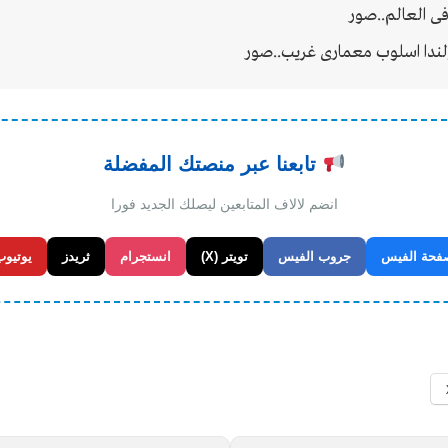
فى العالم..صور
ولندا اسلوب معمارى غريب..صور
تابعنا عبر منصتك المفضلة
انضم لالاف المتابعين ليصلك الجديد فورا
فحة الفيس
جروب الفيس
تويتر (X)
انستجرام
ثريدز
يوتيوب