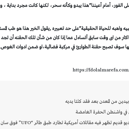
ى الفور، أمام أعيننا”
هذا يبدو وكأنه سحر، لكنها كانت مجرد بداية ، 
ه واهبه للحياة الحقيقية”على حد تعبيره ,
يقول الخير هذا هو طب المست
ه اكثر من اى وقت سابق أتساءل عما إذا كان من شأن تلك الحقنه أن تجد 
نها سوف تصبح حقنة الطوارئ في مركبة فضائية،او ضمن ادوات الغوص.
https://fdolalmarefa.com
ين من المعدن بعد فقد كلتا يديه
في واشنطن الحفرة الغامضة
م تظهر فيه مقاتلات أمريكية تطارد طبق طائر “UFO” فوق سان دييغو..فيديو