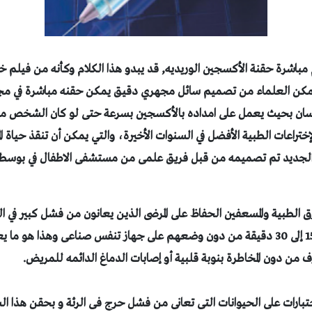
باشرة حقنة الأكسجين الوريديه, قد يبدو هذا الكلام وكأنه من فيلم 
تمكن العلماء من تصميم سائل مجهري دقيق يمكن حقنه مباشرة في م
سان بحيث يعمل على امداده بالأكسجين بسرعة حتى لو كان الشخص م
إختراعات
الطبية
الأفضل في السنوات الأخيرة، والتي يمكن أن تنقذ حياة ا
 الجديد تم تصميمه من قبل فريق علمى من مستشفى الاطفال في بوسطن ب
ق الطبية والمسعفين الحفاظ على المرضى الذين يعانون
من فشل كبير في ال
الحياة وبصحة جيدة ل 15 إلى 30 دقيقة من دون وضعهم على جهاز تنفس صناعى وهذا هو
ن دون المخاطرة بنوبة قلبية أو إصابات الدماغ الدائمه للمريض.
تبارات على الحيوانات التى تعانى من فشل حرج فى الرئة و بحقن هذا الس