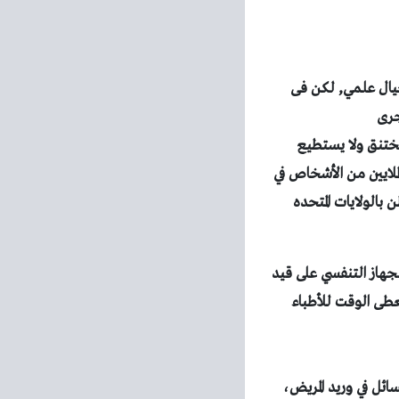
خيال علمي, لكن فى
جرى
ختنق ولا يستطيع
لملايين من الأشخاص في
الولايات المتحده
جهاز التنفسي
على قيد
 ما يعطى الوقت للأطباء
ائل في وريد المريض،