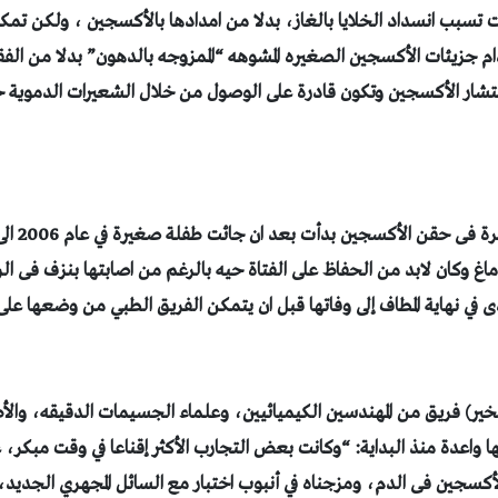
كانت تسبب انسداد الخلايا بالغاز، بدلا من امدادها بالأكسجين ، ولكن ت
م جزيئات الأكسجين الصغيره المشوهه “الممزوجه بالدهون” بدلا من الف
لإنتشار الأكسجين وتكون قادرة على الوصول من خلال الشعيرات الدموية ح
الفكرة فى 
ماغ
وكان لابد من الحفاظ على الفتاة حيه بالرغم من اصابتها بنزف
فى الر
 في نهاية المطاف إلى وفاتها قبل ان يتمكن الفريق الطبي من وضعها على 
خير) فريق من المهندسين الكيميائيين، وعلماء الجسيمات الدقيقه، والأ
ا واعدة منذ البداية:
“وكانت بعض التجارب الأكثر إقناعا في وقت مبكر، 
جين فى الدم، ومزجناه في أنبوب اختبار مع السائل المجهري الجديد، و