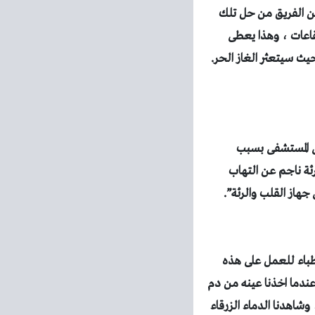
مكن الفريق من حل تلك
قاعات
، وهذا يعطى
يث سيتعثر الغاز الحر.
حقن الأكسجين بدأت بعد ان جائت طفلة صغيرة في عام 2006 الى المستشفى بسبب
ئة ناجم عن التهاب
جهاز القلب والرئة”.
طباء للعمل على هذه
عندما اخذنا عينه من دم
شاهدنا الدماء الزرقاء