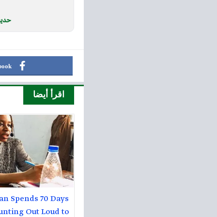
حديقة
book
اقرأ أيضا
n Spends 70 Days
unting Out Loud to