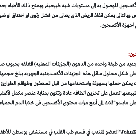
لأكسجين للوصول به إلى مستويات شبه طبيعية, ويمنح ذلك الأطباء بعض
ريض وبالتالى يمكن انقاذ المريض الذى يعانى من فشل رئوى او اختناق او 
 اجهزة الأكسجين.
ين:
لجديد من طبقة واحده من الدهون (الجزيئات الدهنيه) المغلفه بجيوب ص
 على شكل محلول سائل
 يمكن حملها بسهولة واستخدامها من قبل المسعفين وطواقم الطوارئ وال
بيعتها تعمل على تخزين الطاقه عادة وتكون بمثابة عنصر مكمل لأغشية 
 مايبدو”ثلاث إلى أربع مرات محتوى الأكسجين فى خلايا الدم الحمراء 
JohnK
“العضو المنتدب في قسم طب القلب في مستشفى بوسطن للأطف