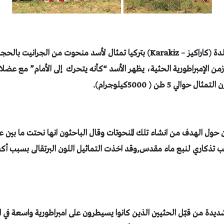
اكتشف علماء الأثار فى بلدة (كاراكيز – Karakiz) بتركيا تمثال لأسد منحوت من
 من 3200 سنة، زمن الإمبراطورية الحثية، يظهر الأسد “كأنه يتحرك إلى الأمام” مع
ي 5 طن ( 5000كيلوجرام).
ون حول الهدف من انشاء تلك المنحوتات و
ب تذكاري لنبع ماء مقدس,وقد اخذت التماثيل اللون البرتقالى بسبب أك
شديدة من قبّل الحثيين الذين كانوا يسيطرون على امبراطورية واسعة في ال