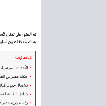
تم العثور على تمثال
لأس
هناك اختلافات بين أسلوب
شاهد ايضا:
الأحداث السياسية ا
حكام مصر فى العص
ناشونال جيوغرافيك 
هياكل عظميه قديم
رؤساء وزراء مصر عل