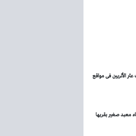
عثر الأثريين فى مواقع
 بناء معبد صغير بقربها