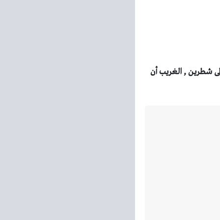
لى شطرين
, الغريب أن