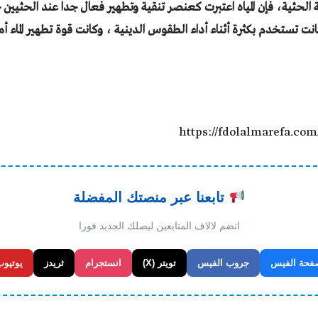
 الحثية، فإن المياه اعتبرت كعنصر تنقية وتطهير فعال جدا عند الحثي
انت تستخدم بكثرة أثناء أداء الطقوس الدينية ، وكانت قوة تطهير الماء أ
https://fdolalmarefa.com
تابعنا عبر منصتك المفضلة
انضم لالاف المتابعين ليصلك الجديد فورا
فحة الفيس
جروب الفيس
تويتر (X)
انستجرام
ثريدز
يوتيوب