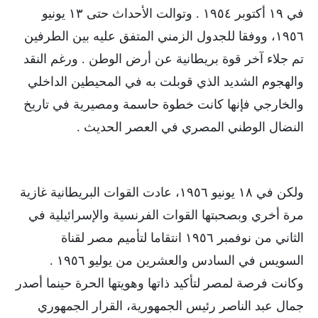
في ١٩ أكتوبر ١٩٥٤ . وتوالت الأحداث حتى ١٣ يونيو
١٩٥٦، ووفقا للجدول الزمني المتفق عليه بين الطرفين
تم جلاء آخر قوة بريطانية عن أرض الوطن . ورغم النقد
والهجوم الشديد الذي قوبلت به في المحيطين الداخلي
والخارجي فإنها كانت خطوة حاسمة ومصيرية في تاريخ
النضال الوطني المصري في العصر الحديث .
ولكن في ١٨ يونيو ١٩٥٦، عادت القوات البريطانية غازية
مرة أخري وبصحبتها القوات الفرنسية والإسرائيلية في
الثاني من نوفمبر ١٩٥٦ انتقاما لتأميم مصر لقناة
السويس في السادس والعشرين من يوليو ١٩٥٦ .
وكانت فرصة لمصر لتأكيد ذاتها وهويتها الحرة حينما أصدر
جمال عبد الناصر رئيس الجمهورية، القرار الجمهوري