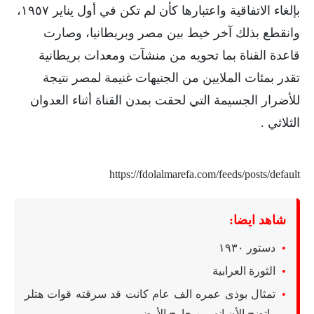
بإلغاء الاتفاقية واعتبارها كأن لم تكن في أول يناير ١٩٥٧،
وانقطع بذلك آخر خيط بين مصر وبريطانيا، وصارت
قاعدة القناة بما تحويه من منشآت ومعدات بريطانية
تقدر بمئات الملايين من الجنيهات غنيمة لمصر نتيجة
للأضرار الجسيمة التي لحقت بمدن القناة أثناء العدوان
الثلاثي .
https://fdolalmarefa.com/feeds/posts/default
شاهد ايضا:
دستور ١٩٣٠
الثورة العرابية
تمثال بوذى عمره الف عام كانت قد سرقته قوات هتلر
واتضح الأن انه من خارج الأرض