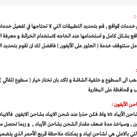
 خدمات المواقع , قم بتحديد التطبيقات التي لا تحتاجها في تفعيل خدمات 
قع بشكل كامل و استخدامها عند الخاجه لاستخدام الخرائط و معرفة 
مل ستتوقف خدمة ( العثور على الآيفون ) فافضل لك ان تقوم بتحديد الت
ذهب الى السطوع و خلفية الشاشة و تاكد بان تختار خيار ( سطوع تلقائي )
و المحافظة على البطارية
شاحن الآيفون 5 واط و شاحن الآيباد 10 واط فكن حذرا عند شحن الايباد بشاحن الايفون
ن , وسياخذ مدة ضعف مقدار الشحن بشاحن الآيباد , و ربما تحصل م