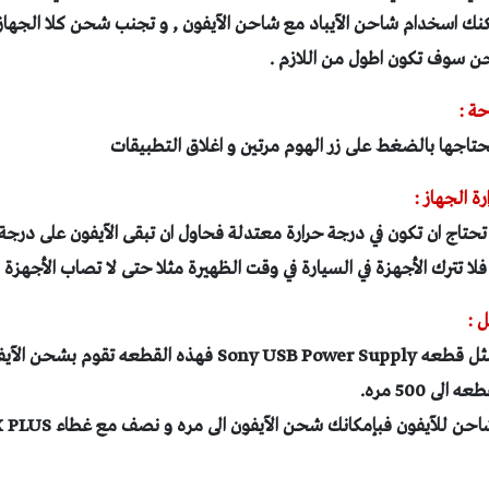
) , و يمكنك اسخدام شاحن الآيباد مع شاحن الآيفون , و تجنب شحن كلا الجه
حن سوف تكون اطول من اللازم .
تحتاجها بالضغط على زر الهوم مرتين و اغلاق التطبيقات
د تحتاج ان تكون في درجة حرارة معتدلة فحاول ان تبقى الآيفون على درجة 
استخدم شاحن متنقل مثل قطعه Sony USB Power Supply فهذه الق
ى 500 مره.
يفون فبإمكانك شحن الآيفون الى مره و نصف مع غطاء uNu Power DX PLUS