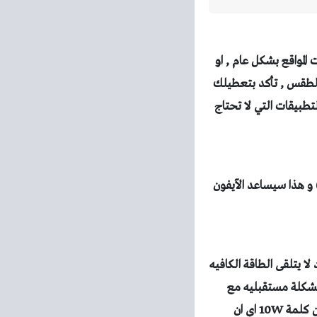
المواقع بشكل عام , او
الطقس , تأكد بتعطيلك
طبيقات التي لا تحتاج
 و هذا سيساعد الآيفون
 فالايباد لا يتلقى الطاقة الكافيه
شكلة مستقبليه مع
بطارية الايباد , (الصورة التي بالاعلى هي لشاحن ايباد و يمكنك ملاحظة المربع الأحمر الذي يتضمن كلمة 10W اي ان