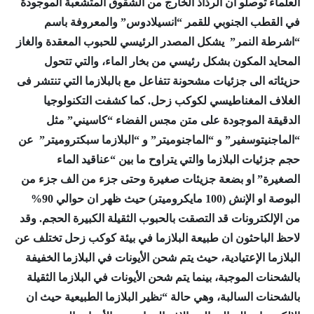
العلماء توصلو أن الرذاذ الخارج من الشقوق المتشعبة الموجودة
في القطب الجنوبي للقمر “انسيلادوس” والمعروفة باسم
“اشرطة النمر” يشكل المصدر الرئيسي للحبوب المعقدة والغاز
المحايد المكون بشكل رئيسي من بخار الماء، والتي تتحول
حزيئاته الى جزئيات مشحونة تتفاعل مع بالبلازما التي تنتشر فى
الغلاف المغناطيسي لكوكب زحل. كما كشفت التكنولوجيا
الدقيقة الموجودة على متن مجس الفضاء “كاسيني” مثل
“الماجنيتوسفير” و “الماجنوميتر” و “البلازما سبكتروميتر” عن
حجم جزئيات البلازما والتي يتراوح ما بين “عناقيد الماء
الصغيرة” او بضعة جزيئات صغيرة وحتى جزء من الف جزء من
البوصة او الإنش (100 مايكروميتر) حيث ظهر ان حوالي 90%
من الإلكترونات قد التصقت بالحبوب الثقيلة الكبيرة الحجم. وقد
لاحظ الباحثون ان طبيعة البلازما في بيئة كوكب زحل تختلف عن
البلازما الإعتيادية، حيث يتم شحن الأيونات في البلازما الخفيفة
بالشحنات الموجبة، بينما يتم شحن الأيونات في البلازما الثقيلة
بالشحنات السالبة، وهي حالة “نظير البلازما الطبيعية حيث ان