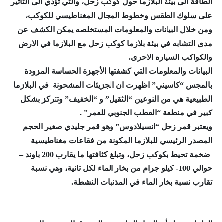
الطاقة الى بيئة البلازما حول كوكب زحل، والتي تؤدي الى التاثير
على سلوك الطقس وخطوط المجال المغناطيسي للكوكب،
ومن خلال البيانات والمعلومات المستخلصه يمكن الكشف عن
مدى التشابه في بيئة بلازما كوكب زحل مع البلازما في الارض
والكواكب السيارة الاخرى.
البيانات والمعلومات التي كشفتها الأجهزة الحساسة المزودة
بالمجس “كاسيني” اظهرت ان الجزيئات المشحونة في البلازما
الطبيعية هي من النوعين “الثقيل” و “الخفيف” وتتركز بشكل
كبير في منطقة “القطب الجنوبي للقمر” .
ويعتبر قمر زحل “انسيلادوس” وهو قمر جليدي صغير الحجم
المصدر الرئيسي للبلازما المكونة من فقاعات مغناطيسية
ضخمة تحيط بكوكب زحل، وتبلغ كثافتها ما يقارب 200 باوند –
حوالي 100- كيلو جرام من بخار الماء لكل ثانية، وهي نسبة
تقارب نسبة بخار الماء في المذنبات النشطة.