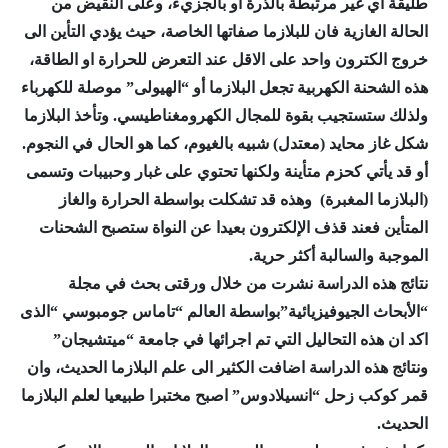
طليقة أي غير مرتبطة بالذرة او بالجزيء، وعلى النقيض من
الحالة الغازية فان للبلازما صفاتها الخاصة، حيث يؤدي التأين الى
خروج الكترون واحد على الاقل عند التعرض للحرارة او الطاقة،
هذه الشحنة الكهربية تجعل البلازما أو “الهيولى” موصلة للكهرباء
ولذلك ستستجيب بقوة للمجال الكهرومغناطيسي. وتأخذ البلازما
شكل غاز محايد (معتدل) شبيه بالغيوم، كما هو الحال في النجوم.
أو قد يأتي كحزم متأينة ولكنها تحتوي على غبار وحبيبات وتسمى
(البلازما المغبرة) وهذه قد تشكلت بواسطة الحرارة والغاز
المتأين فعند قذف الإلكترون بعيدا عن النواة ستصبح الشحنات
الموجبة والسالبة أكثر حرية.
نتائج هذه الدراسة نشرت من خلال ورقتى بحث في مجلة
“الأبحاث الجيوفيزيائية”بواسطة العالم “تاماس جومبوسي “الذى
اكد ان هذه التحاليل التي تم اجرائها في جامعة “ميتشيجان”
ونتائج هذه الدراسة اضافت الكثير الى علم البلازما الحديث، وان
قمر كوكب زحل “انسيلادوس” اصبح مختبرا طبيعيا لعلم البلازما
الحديث.