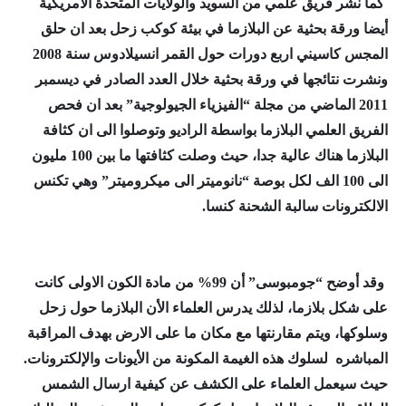
كما نشر فريق علمي من السويد والولايات المتحدة الامريكية
أيضا ورقة بحثية عن البلازما في بيئة كوكب زحل بعد ان حلق
المجس كاسيني اربع دورات حول القمر انسيلادوس سنة 2008
ونشرت نتائجها في ورقة بحثية خلال العدد الصادر في ديسمبر
2011 الماضي من مجلة “الفيزياء الجيولوجية” بعد ان فحص
الفريق العلمي البلازما بواسطة الراديو وتوصلوا الى ان كثافة
البلازما هناك عالية جدا، حيث وصلت كثافتها ما بين 100 مليون
الى 100 الف لكل بوصة “نانوميتر الى ميكروميتر” وهي تكنس
الالكترونات سالبة الشحنة كنسا.
وقد أوضح “جومبوسى” أن 99% من مادة الكون الاولى كانت
على شكل بلازما، لذلك يدرس العلماء الأن البلازما حول زحل
وسلوكها، ويتم مقارنتها مع مكان ما على الارض بهدف المراقبة
المباشره لسلوك هذه الغيمة المكونة من الأيونات والإلكترونات.
حيث سيعمل العلماء على الكشف عن كيفية ارسال الشمس