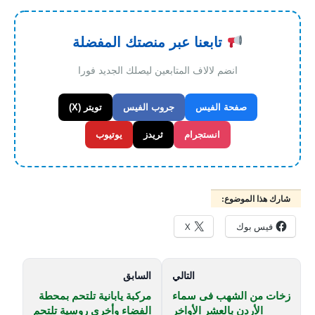
تابعنا عبر منصتك المفضلة
انضم لالاف المتابعين ليصلك الجديد فورا
صفحة الفيس
جروب الفيس
تويتر (X)
انستجرام
ثريدز
يوتيوب
شارك هذا الموضوع:
فيس بوك
X
التالي
السابق
زخات من الشهب فى سماء
مركبة يابانية تلتحم بمحطة
الأردن بالعشر الأواخر
الفضاء وأخرى روسية تلتحم