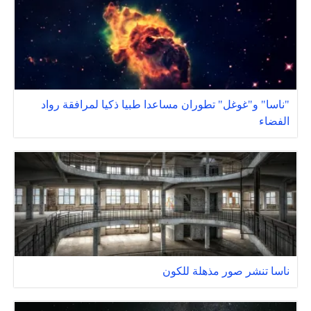
"ناسا" و"غوغل" تطوران مساعدا طبيا ذكيا لمرافقة رواد
الفضاء
ناسا تنشر صور مذهلة للكون