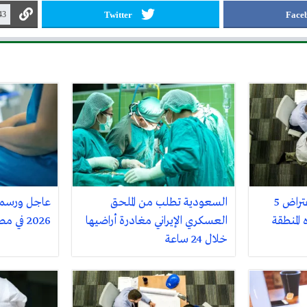
Twitter
Face
عاجل: الدفاع: رصد واعتراض 5
السعودية تطلب من الملحق
عاجل ورسميا
المنطقة
العسكري الإيراني مغادرة أراضيها
2026 في مصر فلكيًا
خلال 24 ساعة