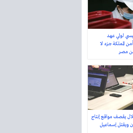
سي لولي عهد
ن المملكة جزء لا
من مصر
لال يقصف مواقع إنتاج
ان ويقتل إسماعيل