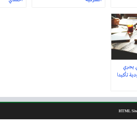
ي يجري
ية تأكيدا
HTML Sit