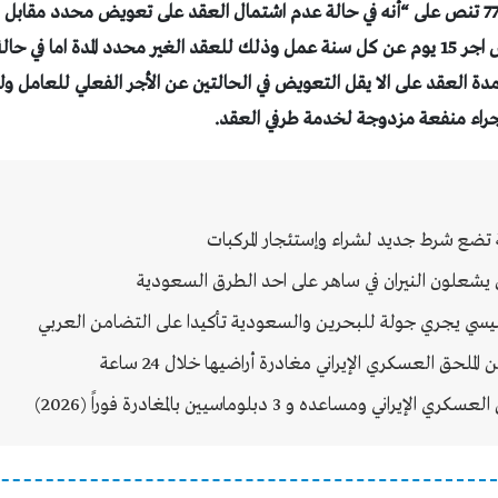
وأوضح افندي ، ان المادة 77 تنص على “أنه في حالة عدم اشتمال العقد على تعويض محدد 
مشروع يتم دفع تعويض اجر 15 يوم عن كل سنة عمل وذلك للعقد الغير محدد المدة اما 
 مدة العقد على الا يقل التعويض في الحالتين عن الأجر الفعلي للعامل و
اجراء منفعة مزدوجة لخدمة طرفي العقد.
 تضع شرط جديد لشراء وإستئجار المركبات
 يشعلون النيران في ساهر على احد الطرق السعودية
يسي يجري جولة للبحرين والسعودية تأكيدا على التضامن العربي
لحق العسكري الإيراني مغادرة أراضيها خلال 24 ساعة
يراني ومساعده و 3 دبلوماسيين بالمغادرة فوراً (2026)