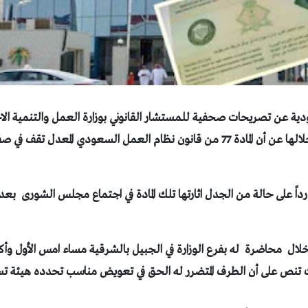
ن تصريحات صحفية للمستشار القانوني بوزارة العمل والتنمية الاج
“محمود افندي” صرح خلالها عن أن المادة 77 من قانون نظام العمل السعودي الم
اً على حالة من الجدل اثارتها تلك المادة في اجتماع مجلس الشورى بع
ال محاضرة له بفرع الوزارة في الجبيل بالشرقية مساء امس الأول وأكد 
نص على أن الطرف المتضرر له الحق في تعويض مناسب تحدده هيئة تسو