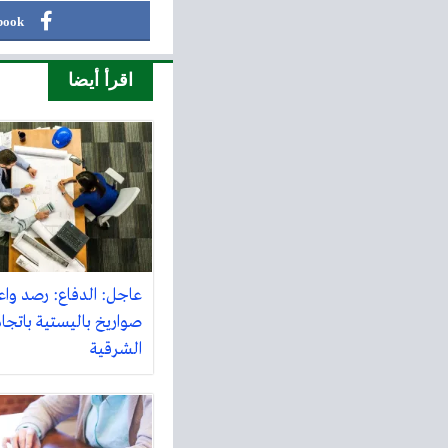
book
اقرأ أيضا
صواريخ باليستية باتجاه 
الشرقية