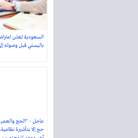
السعودية تعلن اعترا
باليستي قبل وصوله إلى
عاجل – "الحج والعمرة
آخر موعد للمعتمرين