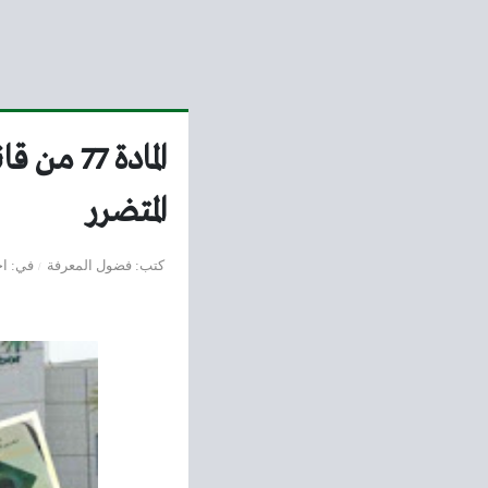
المادة 
المتضرر
كتب
فضول المعرفة
في
اخ