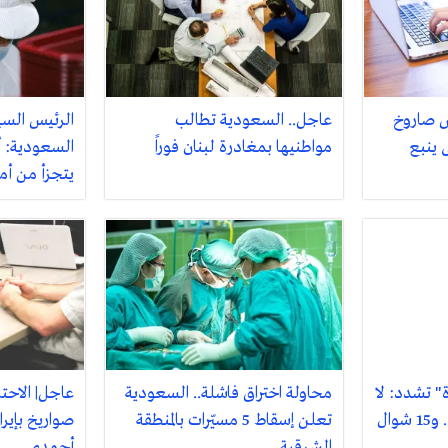
ض صاروخ
عاجل.. السعودية تطالب
الرئيس السي
 ينبع
مواطنيها بمغادرة لبنان فوراً
السعودية: أم
يتجزأ من أ
" تشدد: لا
محاولة اختراق فاشلة.. السعودية
عاجل| الاحت
حج إلا بتأشيرة نظامية.. و15 شوال
تعلن إسقاط 5 مسيّرات بالمنطقة
صواريخ بإير
الشرقية
أحمدي