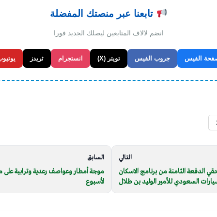
تابعنا عبر منصتك المفضلة
انضم لالاف المتابعين ليصلك الجديد فورا
فحة الفيس
جروب الفيس
تويتر (X)
انستجرام
ثريدز
يوتيوب
التالي
السابق
ي الدفعة الثامنة من برنامج الاسكان
موجة أمطار وعواصف رعدية وترابية على
يارات السعودي للأمير الوليد بن طلال
لأسبوع