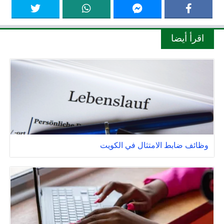
اقرأ أيضا
وظائف ضابط الامتثال في الكويت