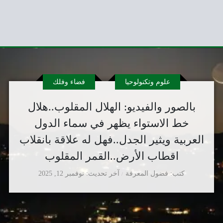
علوم وتكنولوحيا
فضاء وفلك
بالصور والفيديو: الهلال المقلوب..هلال
خط الاستواء يظهر في سماء الدول
العربية ويثير الجدل..فهل له علاقة بانقلاب
اقطاب الأرض..القمر المقلوب
كتب
فضول المعرفة
آخر تحديث
نوفمبر 12, 2025