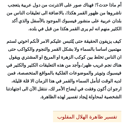
أم ماذا حدث؟! فهناك صور على الانترنت من دول عربية يتعجب
ناشروها من ظهور القمر هكذا!، بالاضافة الى تعليقات الناس من
بلدان عربية على منشور فيسبوك الموجود بالأسفل والذي أكد
الكثير منهم انه لم يرى القمر هكذا من قبل في بلده.
كيف يزيفون الحقيقة حتى يُلتبس عليكم الامر لأنكم اخوتي لستم
مهتمين اساسا بالسماء ولا بشكل القمر والنجوم والكواكب حتى
ان الناس تخلط بين كوكب الزهرة او المريخ او المشتري ويقول
هناك نجم غريب ظهر!،وأجد من هذه التعليقات الكثير والكثير في
فيسبوك وتويتر والموضوعات الفلكية بالمواقع المتخصصة، فمن
لديه الوقت لتأمل السماء والقمر في هذا الزمان الا قلة قليلة،
ارجو ان أكون وفقت في ايضاح الأمر لك، ننتقل الآن الى اجتهادتنا
الشخصية لمحاولة إيجاد تفسير لهذه الظاهرة.
تفسير ظاهرة الهلال المقلوب