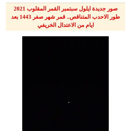
صور جديدة ايلول سبتمبر القمر المقلوب 2021
طور الاحدب المتناقص.. قمر شهر صفر 1443 بعد
ايام من الاعتدال الخريفي