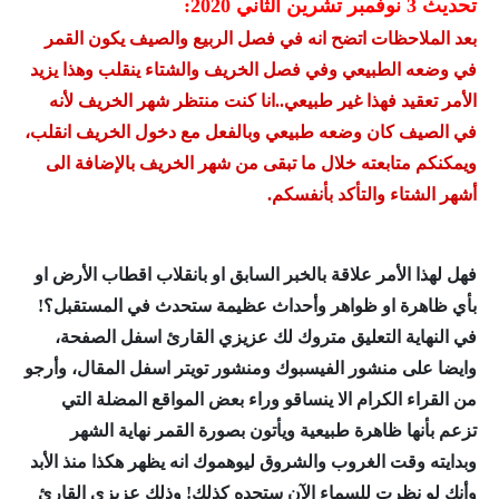
تحديث 3 نوفمبر تشرين الثاني 2020:
بعد الملاحظات اتضح انه في فصل الربيع والصيف يكون القمر
في وضعه الطبيعي وفي فصل الخريف والشتاء ينقلب وهذا يزيد
الأمر تعقيد فهذا غير طبيعي..انا كنت منتظر شهر الخريف لأنه
في الصيف كان وضعه طبيعي وبالفعل مع دخول الخريف انقلب،
ويمكنكم متابعته خلال ما تبقى من شهر الخريف بالإضافة الى
أشهر الشتاء والتأكد بأنفسكم.
فهل لهذا الأمر علاقة بالخبر السابق او بانقلاب اقطاب الأرض او
بأي ظاهرة او ظواهر وأحداث عظيمة ستحدث في المستقبل؟!
في النهاية التعليق متروك لك عزيزي القارئ اسفل الصفحة،
وايضا على منشور الفيسبوك ومنشور تويتر اسفل المقال، وأرجو
من القراء الكرام الا ينساقو وراء بعض المواقع المضلة التي
تزعم بأنها ظاهرة طبيعية ويأتون بصورة القمر نهاية الشهر
وبدايته وقت الغروب والشروق ليوهموك انه يظهر هكذا منذ الأبد
وأنك لو نظرت للسماء الآن ستجده كذلك! وذلك عزيزي القارئ