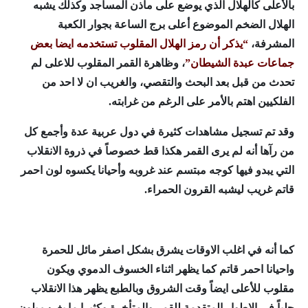
بالأعلى كالهلال الذي يوضع على مآذن المساجد وكذلك يشبه
الهلال الضخم الموضوع أعلى برج الساعة بجوار الكعبة
المشرفة،
“يذكر أن رمز الهلال المقلوب تستخدمه ايضا بعض
جماعات عبدة الشيطان”
، وظاهرة القمر المقلوب للاعلى لم
تحدث من قبل بعد البحث والتقصي، والغريب ان لا احد من
الفلكيين اهتم بالأمر على الرغم من غرابته.
وقد تم تسجيل مشاهدات كثيرة في دول عربية عدة وأجمع كل
من رآها أنه لم يرى القمر هكذا قط خصوصاً في ذروة الانقلاب
التي يبدو فيها كوجه مبتسم عند غروبه وأحيانا يكسوه لون احمر
قاتم غريب ليشبه القرون الحمراء.
كما أنه في اغلب الاوقات يشرق بشكل اصفر مائل للحمرة
واحيانا احمر قاتم كما يظهر اثناء الخسوف الدموي ويكون
مقلوب للأعلى ايضاً وقت الشروق وبالطبع يظهر هذا الانقلاب
جلياً في الاطوار المتقدمة للقمر والمتأخرة وكثيرا ما يغرب بلون