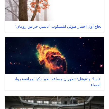
نجاح أول اختبار ضوئي لتلسكوب "نانسي جراس رومان"
"ناسا" و"غوغل" تطوران مساعدا طبيا ذكيا لمرافقة رواد
الفضاء