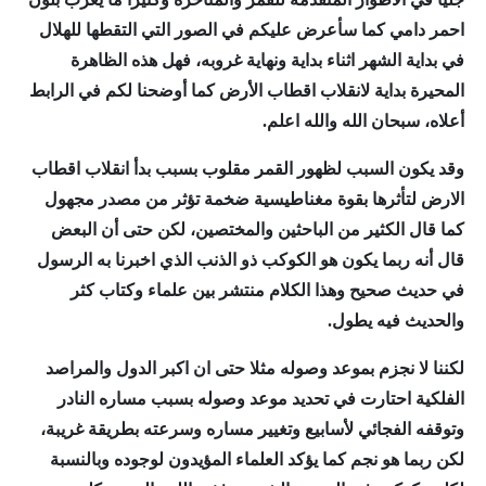
احمر دامي كما سأعرض عليكم في الصور التي التقطها للهلال
في بداية الشهر اثناء بداية ونهاية غروبه، فهل هذه الظاهرة
المحيرة بداية لانقلاب اقطاب الأرض كما أوضحنا لكم في الرابط
أعلاه، سبحان الله والله اعلم.
وقد يكون السبب لظهور القمر مقلوب بسبب بدأ انقلاب اقطاب
الارض لتأثرها بقوة مغناطيسية ضخمة تؤثر من مصدر مجهول
كما قال الكثير من الباحثين والمختصين، لكن حتى أن البعض
قال أنه ربما يكون هو الكوكب ذو الذنب الذي اخبرنا به الرسول
في حديث صحيح وهذا الكلام منتشر بين علماء وكتاب كثر
والحديث فيه يطول.
لكننا لا نجزم بموعد وصوله مثلا حتى ان اكبر الدول والمراصد
الفلكية احتارت في تحديد موعد وصوله بسبب مساره النادر
وتوقفه الفجائي لأسابيع وتغيير مساره وسرعته بطريقة غريبة،
لكن ربما هو نجم كما يؤكد العلماء المؤيدون لوجوده وبالنسبة