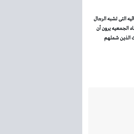
يه التى تشبه الرجال
كيه يوضح ان اكثر من 44 في المائة من اعضاء الجمعيه يرون أن
لث الذين شملهم