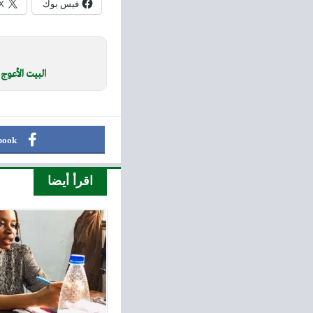
فيس بوك
X
البيت الأعوج
book
اقرأ أيضا