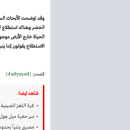
وقد اوضحت الأبحاث الساب
الخضر
الحياة خارج الأرض موج
الاستطلاع يقولون إننا ي
المصدر:
(
dailymail
)
شاهد ايضا:
كرة اللغز الصينية
سر حفرة ميل هول 
مصري يتنبأ بحدوث ا