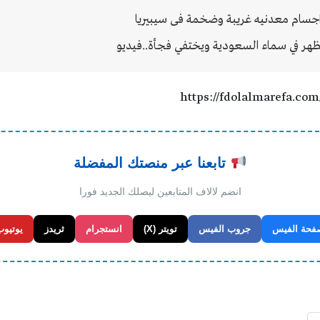
اجسام معدنيه غريبة وضخمة فى سيبيريا
هر في سماء السعودية ويختفي فجأة..فيديو
https://fdolalmarefa.com
تابعنا عبر منصتك المفضلة
انضم لالاف المتابعين ليصلك الجديد فورا
فحة الفيس
جروب الفيس
تويتر (X)
انستجرام
ثريدز
يوتيوب