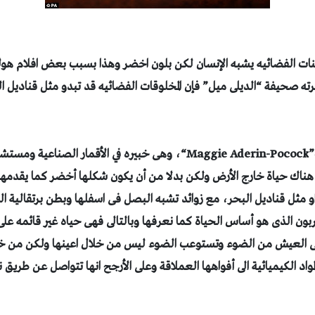
ئنات الفضائيه يشبه الإنسان لكن بلون اخضر وهذا بسبب بعض افلام هولي
رته صحيفة “الديلى ميل” فإن المخلوقات الفضائيه قد تبدو مثل قناديل ال
”
Maggie Aderin-Pocock
“، وهى خبيره في الأقمار الصناعية ومستش
ن هناك حياة خارج الأرض
ولكن بدلا من أن يكون شكلها أخضر كما يقدمها
و مثل قناديل البحر، مع زوائد تشبه البصل فى اسفلها وبطن برتقالية ا
ون الذى هو أساس الحياة كما نعرفها وبالتالى فهى حياه غير قائمه على ا
 العيش من الضوء وتستوعب الضوء ليس من خلال اعينها ولكن من خلا
د الكيميائية الى أفواهها العملاقة وعلى الأرجح انها تتواصل عن طريق