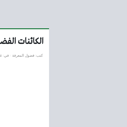
الكائنات الفضا
كتب
فضول المعرفة
في
غر