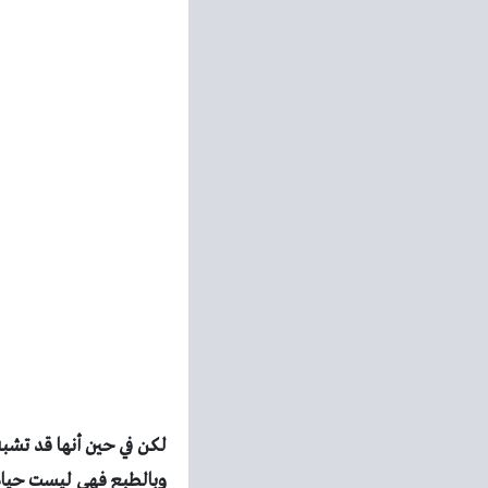
لكن في حين أنها قد تشب
وبالطبع فهى ليست حياه 