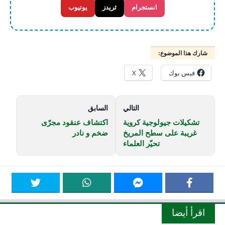
انستجرام
ثريدز
يوتيوب
شارك هذا الموضوع:
فيس بوك
X
التالي
السابق
تشكيلات جيولوجية كروية
اكتشاف عنقود مجرّى
غريبة على سطح المريخ
ضخم و نادر
تحيّر العلماء
اقرأ أيضا