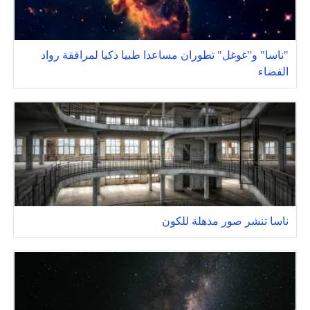
"ناسا" و"غوغل" تطوران مساعدا طبيا ذكيا لمرافقة رواد
الفضاء
ناسا تنشر صور مذهلة للكون