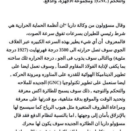
والتحكم (GNC)؛ ومجموعة الأجهزة، والدفع.
وقال مسؤولون من وكالة داربا “ان
أنظمة الحماية الحرارية هي
شرط رئيسي للطيران بسرعات تفوق سرعة الصوت،
فالمعروف أن أي شيء يطير بهذه السرعه الكبيره عبر الغلاف
الجوي سوف تصل حرارته الى 3500 درجة فهرنهايت (1927 درجة
مئوية) وبالتالى سوف يذوب فى الجو ، درجة الحراره تلك ساخنه
بما يكفى لإذابة الفولاذ المقاوم للصدأ ,
وسوف نعمل ايضا على
تطوير الديناميكا الهوائية للقدره على المناوره ومرونة الحركه ,
ايضا سنعمل على تطوير تكنولوجيا
(GNC) الجديده
للملاحه
والتحكم والتوجيه , ذلك سوف يسمح للطائرة اكس معرفة
وتحديد الوقت والموقع بدقة متناهية، مع قدرتها على معرفة
ومراعاة الظروف المتغيرة مثل هبوب الرياح كما سيسمح لها
بالإنزلاق بأمان إلى وجهتها ,
اما بالنسبة لنظام الدفع فقد قال
مسؤولو داربا ان الطائره الجديده سوف يكون لها محرك