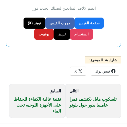
انضم لالاف المتابعين ليصلك الجديد فورا
صفحة الفيس
جروب الفيس
تويتر (X)
انستجرام
ثريدز
يوتيوب
شارك هذا الموضوع:
فيس بوك
X
التالي
السابق
تلسكوب هابل يكتشف قمرا
تقنية عالية الكفاءة للحفاظ
خامسا يدور حول بلوتو
على الأجهزة اللوحيه تحت
الماء