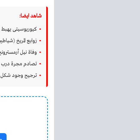
شاهد ايضا:
كيوريوسيتى يهبط ع
زوابع المريخ (شياطين
وفاة نيل أرمسترون
تصادم مجرة درب الت
ترجيح وجود شكل من
ص