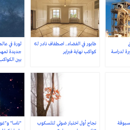
طابور في الفضاء.. اصطفاف نادر لـ6
ثورة في عالم
رة لدراسة
كواكب نهاية فبراير
جديدة تمهد
بين الكواكب
سبوقة
نجاح أول اختبار ضوئي لتلسكوب
"ناسا" و"غو