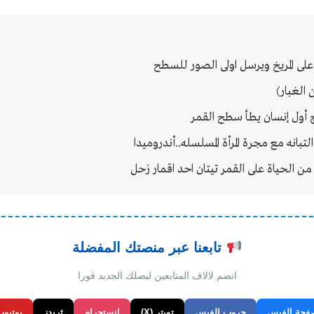
لى المريخ ويرسل اولى الصور للسطح
 الغبار)
ج أول إنسان يطأ سطح القمر
بانه مع مجرة المرأة المسلسله..أندروميدا
 الحياة على القمر تيتان احد اقمار زحل
تابعنا عبر منصتك المفضلة
انضم لالاف المتابعين ليصلك الجديد فورا
فحة الفيس
جروب الفيس
تويتر (X)
انستجرام
ثريدز
يوتيوب