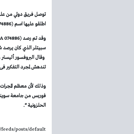
توصل فريق دولي من علما
اطلقو عليها اسم (LEDA 074886) المجره الجديدة تبدو كقطعة الزمرد او الألماس.
وقال البروفسور أليستر غ
تندهش لمجرد التفكير فى 
وذلك لأن معظم المجرات ف
فوربس من جامعة سوينبرن
الحلزونية “.
/feeds/posts/default