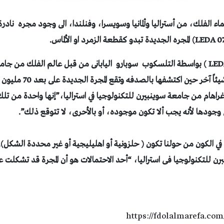
ء الفلك، من أستراليا وألمانيا وسويسرا، وفنلندا، الى وجود مجره ناد
وقد تم رصد (074886 LEDA ) بواسطة التلسكوب سوبارو اليابانى من قبل عالم الفلك من
سبيتلر الذي كان يرصد شيئاً 
راهام من جامعة سوينبيرن للتكنولوجيا في استراليا،”إنها واحدة من تلك
وجودها لأنه يجب ألا تكون موجوده، أو بالأحرى، لا تتوقع ذلك”.
ي الكون من حولنا تكون ( حلزونية أو اهليليجية أو غير محددة الشكل),
 للتكنولوجيا فى استراليا، “أحد الاحتمالات هو أن المجرة قد تشكلت
https://fdolalmarefa.com