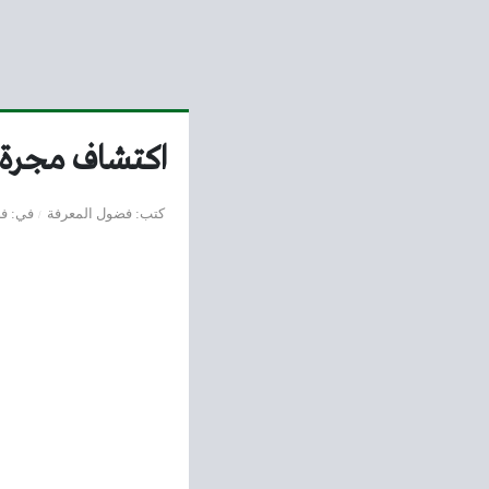
اكتشاف مجرة 
كتب
فضول المعرفة
في
فض