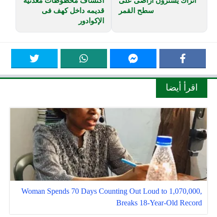
أتراك يشترون أراضى على
اكتشاف مخطوطات معدنية
سطح القمر
قديمه داخل كهف فى
الإكوادور
اقرأ أيضا
Woman Spends 70 Days Counting Out Loud to 1,070,000,
Breaks 18-Year-Old Record