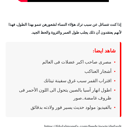
إذا كنت تتسائل عن سبب ترك هؤلاء النساء لشعورهن تنمو بهذا الطول، فهذا
لأنهم يعتقدون أن ذلك يجلب طول العمر والثروة والحظ الجيد.
شاهد ايضا:
مصرى صاحب اكبر عضلات فى العالم
أشجار العناكب
اقتراب القمر سبب غرق سفينة تيتانك
اطول انهار آسيا بالصين يتحول الى اللون الأحمر فى
ظروف غامضة..صور
بالفيديو: مولود حديث يسير فور ولادته بدقائق
https://fdolalmarefa.com/feeds/posts/default