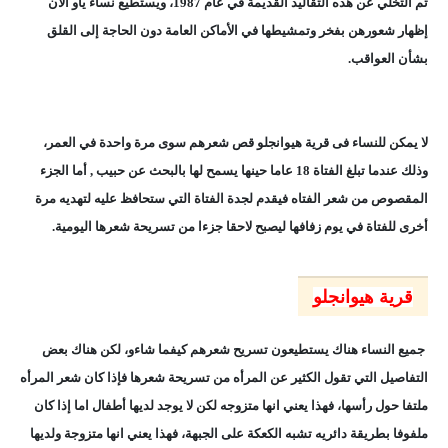
تم التخلي عن هذه التقاليد القديمة في عام 1987، ويستطيع نساء ياو الأن
إظهار شعورهن بفخر وتمشيطها في الأماكن العامة دون الحاجة إلى القلق
بشأن العواقب.
لا يمكن للنساء فى قرية هيوانجلو قص شعرهم سوى مرة واحدة في العمر،
وذلك عندما تبلغ الفتاة 18 عاما حينها يسمح لها بالبحث عن حبيب ,
أما الجزء
المقصوص من شعر الفتاه فيقدم لجدة الفتاة التي ستحافظ عليه لتهديه مرة
أخرى للفتاة في يوم زفافها ليصبح لاحقا جزءا من تسريحة شعرها اليومية.
قرية هيوانجلو
جميع النساء هناك يستطيعون تسريح شعرهم كيفما شاءو، لكن هناك بعض
التفاصيل التي تقول الكثير عن المرأه من تسريحة شعرها فإذا كان شعر المرأه
ملتفا حول رأسها، فهذا يعني انها متزوجه لكن لا يوجد لديها أطفال اما إذا كان
ملفوفا بطريقة دائريه تشبه الكعكة على الجبهة، فهذا يعني انها متزوجة ولديها