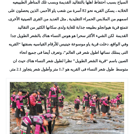
السياح بسبب احتفاظ اهلها بالتقاليد القديمة وبسب تلك المناظر الطبيبعيه
الخلابه ، يسكن القريه نحو 82 أسرة من شعب ياو الأحمر، الذين يحصلون على
اسمهم من الملابس الحمراء التقليدية , مثل العديد من القرى الصينية الأخرى،
تتمتع قرية هيوانجلو بطبيعه جذابة للغاية ولدى سكانها الكثير من التقاليد
القديمة ​​لكن الشيء الأكثر سحرا هو هوس النساء هناك بالشعر الطويل جدا
وفي الواقع، دخلت قرية ياو موسوعة جينيس للأرقام القياسيه بصفتها “القريه
التى يمتلك نسائها اطول شعر فى العالم”، وتعرف أيضا
فى جميع انحاء
الصين
باسم “قرية الشعر الطويل” نظرا لطول شعر ​​النساء هناك حيث ان
متوسط طول شعر النساء فى القريه هو 1،7 متر وأطول شعر يتجاوز 2.1 متر.