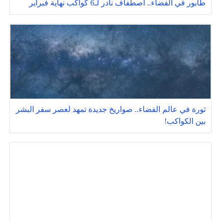
طابور في الفضاء.. اصطفاف نادر لـ6 كواكب نهاية فبراير
ثورة في عالم الفضاء.. صواريخ جديدة تمهد لعصر سفر البشر
بين الكواكب!