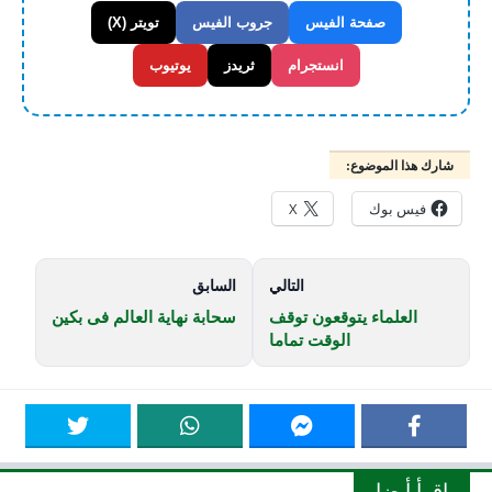
صفحة الفيس
جروب الفيس
تويتر (X)
انستجرام
ثريدز
يوتيوب
شارك هذا الموضوع:
فيس بوك
X
التالي
السابق
العلماء يتوقعون توقف
سحابة نهاية العالم فى بكين
الوقت تماما
اقرأ أيضا