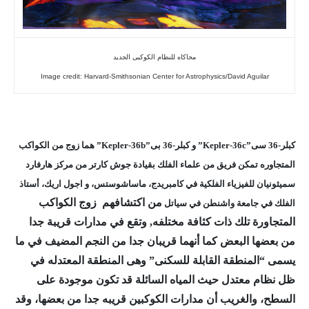
محاكاه للنظام الكوكبى الجديد
Image credit: Harvard-Smithsonian Center for Astrophysics/David Aguilar
كبلر-36 سى”Kepler-36c” و كبلر-36 بى”Kepler-36b” هما زوج من الكواكب
المتجاوره تمكن فريق من علماء الفلك بقيادة جوش كارتر من مركز هارفارد
سميثونيان للفيزياء الفلكية في كامبريدج، ماساشوستس، و اجول اريك، أستاذ
من اكتشافهم
زوج الكواكب
الفلك في جامعة واشنطن في سياتل
المتجاورة تلك ذات كثافة مختلفه, وتقع في مدارات قريبة جدا
من بعضها البعض كما أنهما قريبان جدا من النجم المضيف في ما
يسمى “المنطقة القابلة للسكنى” وهى المنطقة المعتدله في
ظل نظام معتدل حيث المياه السائلة قد تكون موجودة على
السطح، والغريب أن مدارات الكوكبين قريبه جدا من بعضها، وقد