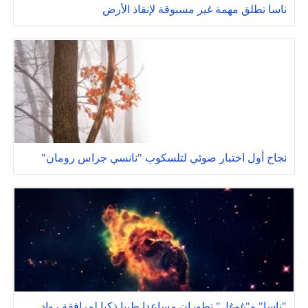
ناسا تطلق مهمة غير مسبوقة لإنقاذ الأرض
نجاح أول اختبار ضوئي لتلسكوب "نانسي جراس رومان"
"ناسا" و"غوغل" تطوران مساعدا طبيا ذكيا لمرافقة رواد