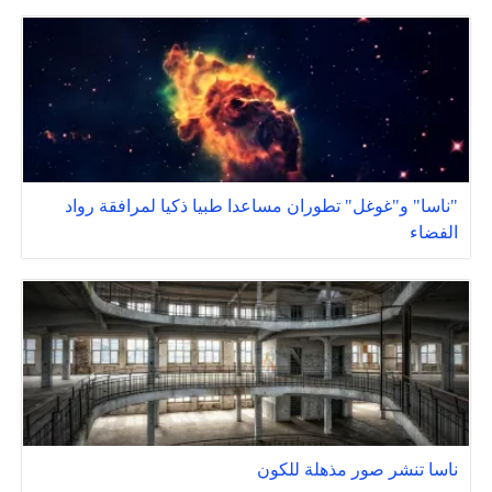
"ناسا" و"غوغل" تطوران مساعدا طبيا ذكيا لمرافقة رواد
الفضاء
ناسا تنشر صور مذهلة للكون