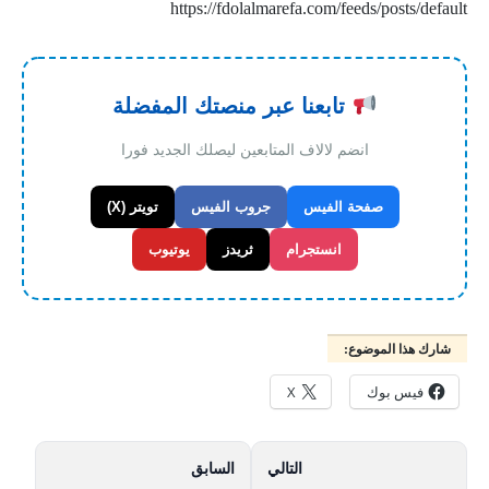
https://fdolalmarefa.com/feeds/posts/default
تابعنا عبر منصتك المفضلة
انضم لالاف المتابعين ليصلك الجديد فورا
صفحة الفيس
جروب الفيس
تويتر (X)
انستجرام
ثريدز
يوتيوب
شارك هذا الموضوع:
فيس بوك
X
التالي
السابق