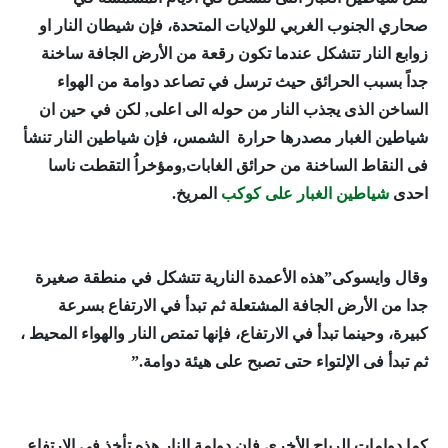
صحاري الجنوب الغربي للولايات المتحدة، فإن شيطان النار او
زوابع النار تتشكل عندما تكون رقعة من الأرض الجافة ساخنة
جداً بسبب الحرائق حيث ترسل في تصاعد دوامة من الهواء
الساخن الذى يجذب النار من حوله الى اعلى, لكن في حين ان
شياطين الغبار مصدرها حرارة الشمس، فإن شياطين النار تنشأ
فى النقاط الساخنة من حرائق الغابات,
ومؤخراُ التقطت ناسا
احدى
شياطين الغبار على كوكب
المريخ
.
وقال وايسوكى”هذه الأعمدة النارية تتشكل في منطقة صغيرة
جدا من الأرض الجافة المشتعلة ثم تبدأ في الارتفاع بسرعة
كبيرة، وحينما تبدأ في الارتفاع، فإنها تمتص النار والهواء المحيط ،
ثم تبدأ فى الإلتواء حتى تصبح على هيئة دوامة.”
كما دوامات الرياح الأخرى فإن دوامة النار هذه تأخذ فى الارتفاع