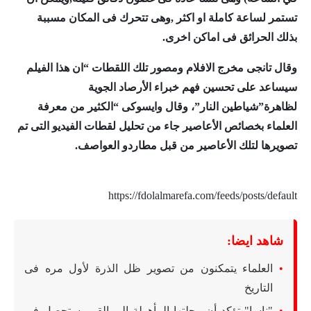
تستمر لساعة كاملة او اكثر ,وهى تتحرك فى المكان مسببة
بذلك الحرائق فى اماكن اخرى.
وقال تانجى مخرج الافلام ومصور تلك اللقطات “ان هذا الفيلم
سيساعد على تحسين فهم خبراء الأرصاد الجوية
لظاهرة”شياطين النار”، وقال وايسوكى “الكثير من معرفة
العلماء بخصائص الأعاصير جاء من تحليل لقطات الفيديو التى تم
تصويرها لتلك الأعاصير من قبل مطاردو العواصف.
https://fdolalmarefa.com/feeds/posts/default
شاهد ايضا:
العلماء يتمكنون من تصوير ظل الذرة لأول مره فى
التاريخ
"ناسا" تؤكد أن رحلتها المأهولة إلى القمر ستحصل في