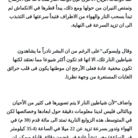
وتمتص النيران من حولها ومع ذلك، يبدأ قطرها في الانكماش ثم
تبدأ بسحب النار والهواء من الاطراف فتبدأ سرعتها فى التذبذب
الى ان تزيد السرعة فى النهاية.
وقال وايسوكى”على الرغم من ان البشر نادراً ما يشاهدون
شياطين النار تلك، الا انها قد تكون أكثر شيوعا مما نعتقد لكنها
تكون مخفية عادة فعلى الأرجح ان موطنها يكون فى قلب حرائق
الغابات المستعرة من وجهة نظرنا.
واضاف”لأن شياطين النار لا يتم تصويرها فى كثير من الأحيان
وبالتالى فليس لدينا معلومات دقيقة حول ابعادها وخصائصها لكن
في المتوسط، هذه الزوابع النارية تمتد الى مائة قدم (30 م) في
الهواء وتدور بسرعة تزيد عن 22 ميلا في الساعة (35.4 كيلومتر
في الساعة) وهى تنشأ عادة فى غضون دقائق قليلة,ويمكن ان