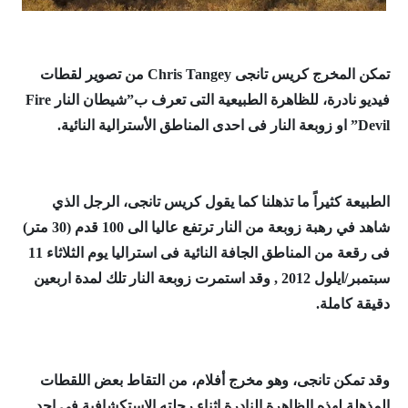
تمكن المخرج كريس تانجى Chris Tangey من تصوير لقطات
فيديو نادرة، للظاهرة الطبيعية التى تعرف ب”شيطان النار Fire
Devil” او زوبعة النار فى احدى المناطق الأسترالية النائية.
الطبيعة كثيراً ما تذهلنا كما يقول كريس تانجى، الرجل الذي
شاهد في رهبة زوبعة من النار ترتفع عاليا الى 100 قدم (30 متر)
فى رقعة من المناطق الجافة النائية فى استراليا يوم الثلاثاء 11
سبتمبر/ايلول 2012 , وقد استمرت زوبعة النار تلك لمدة اربعين
دقيقة كاملة.
وقد تمكن تانجى، وهو مخرج أفلام، من التقاط بعض اللقطات
المذهلة لهذه الظاهرة النادرة اثناء رحلته الاستكشافية فى احد