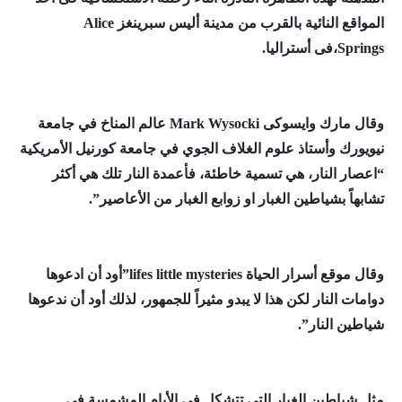
المواقع النائية بالقرب من مدينة أليس سبرينغز Alice
Springs،فى أستراليا.
وقال مارك وايسوكى Mark Wysocki عالم المناخ في جامعة
نيويورك وأستاذ علوم الغلاف الجوي في جامعة كورنيل الأمريكية
“اعصار النار، هي تسمية خاطئة، فأعمدة النار تلك هي أكثر
تشابهاً بشياطين الغبار او زوابع الغبار من الأعاصير”.
وقال موقع أسرار الحياة lifes little mysteries”أود أن ادعوها
دوامات النار لكن هذا لا يبدو مثيراً للجمهور، لذلك أود أن ندعوها
شياطين النار”.
مثل شياطين الغبار التى تتشكل في الأيام المشمسة في