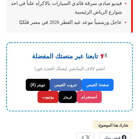
فيديو صادم..سرقة قائدي السيارات بالاكراه علناً في احد
شوارع الرياض الرئيسية
عاجل ورسمياً موعد عيد الفطر 2026 في مصر فلكيًا
تابعنا عبر منصتك المفضلة
انضم لالاف المتابعين ليصلك الجديد فورا
صفحة الفيس
جروب الفيس
تويتر (X)
انستجرام
ثريدز
يوتيوب
شارك هذا الموضوع:
فيس بوك
X