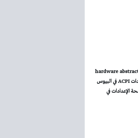
ظام ويندوز XP و طبقة hardware abstraction layer (HAL)
للويندوز، و تحدث هذه المشكلة غالبا في الأجهزة التي تعمل مع مواصفات ACPI فإذا تغيرت إعدادات ACPI في البيوس
ة الإعدادات في