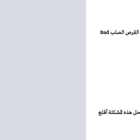
هذه الرسالة سببها إما أن يكون سوء تنصيب أو إعداد لدرايفرات SCSI أو وجود أجزاء معطوبة في القرص الصلب Bad
لجهاز، لحل هذه المشكلة أقلع