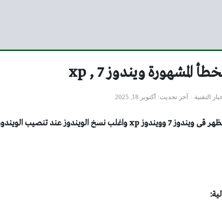
 المشهورة ويندوز 7 , xp
بار التقنية
آخر تحديث
أكتوبر 18, 2025
شرح رسائل الخطأ التي تظهر قى ويندوز 7 وويندوز xp واغلب نسخ الويندوز عن