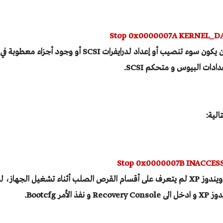
Stop 0x0000007A KERNEL_
Stop 0x0000007B INACCES
تشير هذه الرسالة الى أن ويندوز XP لم يتعرف على أقسام القرص الصلب أثناء تشغيل ا
مر Bootcfg.