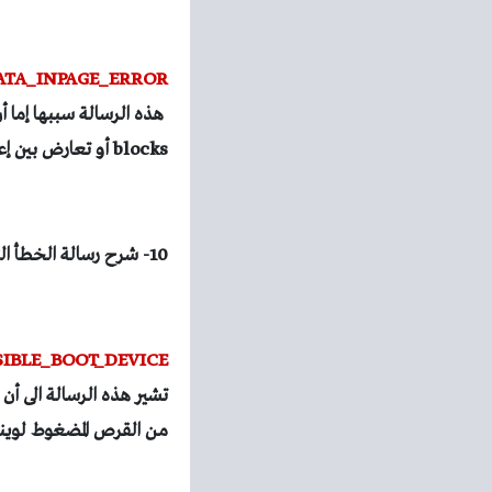
DATA_INPAGE_ERROR
blocks أو تعارض بين إعدادات البيوس و متحكم SCSI.
10- شرح رسالة الخطأ التالية:
SIBLE_BOOT_DEVICE
من القرص المضغوط لويندوز XP و ادخل الى Recovery Console و نفذ الأ