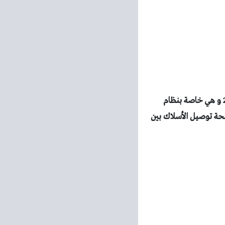
تفيد هذه الرسالة بوجود مشكلة في نظام الملفات NTFS و هناك رسالة مشابهة رمزها ينتهي ب 23 و هي خاصة بنظام
 الملف من موجه الأوامر : chkdsk.exe و تأكد من صحة توصيل الأسلاك بين