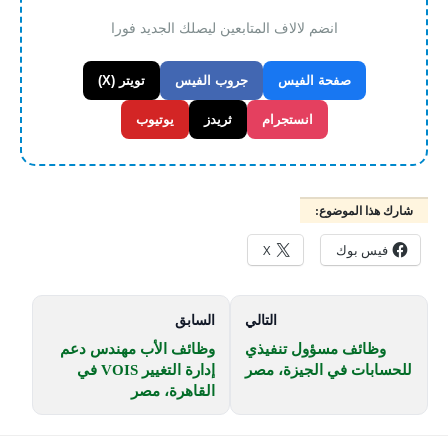
انضم لالاف المتابعين ليصلك الجديد فورا
صفحة الفيس
جروب الفيس
تويتر (X)
انستجرام
ثريدز
يوتيوب
شارك هذا الموضوع:
فيس بوك
X
التالي
السابق
وظائف مسؤول تنفيذي
وظائف الأب مهندس دعم
للحسابات في الجيزة، مصر
إدارة التغيير VOIS في
القاهرة، مصر