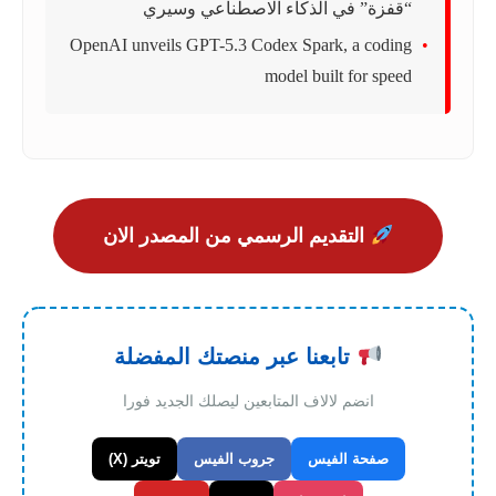
“قفزة” في الذكاء الاصطناعي وسيري
OpenAI unveils GPT-5.3 Codex Spark, a coding
model built for speed
التقديم الرسمي من المصدر الان
تابعنا عبر منصتك المفضلة
انضم لالاف المتابعين ليصلك الجديد فورا
صفحة الفيس
جروب الفيس
تويتر (X)