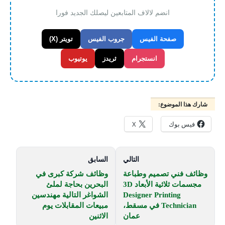
انضم لالاف المتابعين ليصلك الجديد فورا
صفحة الفيس
جروب الفيس
تويتر (X)
انستجرام
ثريدز
يوتيوب
شارك هذا الموضوع:
فيس بوك
X
التالي
السابق
وظائف فني تصميم وطباعة
وظائف شركة كبرى في
مجسمات ثلاثية الأبعاد 3D
البحرين بحاجة لملئ
Designer Printing
الشواغر التالية مهندسين
Technician في مسقط،
مبيعات المقابلات يوم
عمان
الاثنين