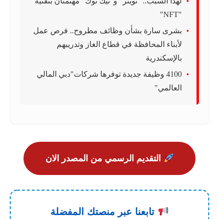
لهذا السبب.. "تويتر" و"تيك توك" مهتمتان بتقنية
"NFT"
بشرى سارة بشأن وظائف مطروح.. فرص عمل
لأبناء المحافظة في قطاع الغاز وتدريبهم
بالإسكندرية
4100 وظيفة جديدة توفرها شركات"دبي المالي
العالمي"
التقديم الرسمي من المصدر الان
تابعنا عبر منصتك المفضلة