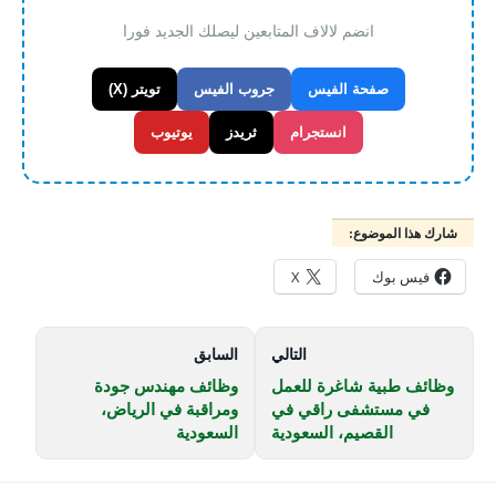
انضم لالاف المتابعين ليصلك الجديد فورا
صفحة الفيس
جروب الفيس
تويتر (X)
انستجرام
ثريدز
يوتيوب
شارك هذا الموضوع:
فيس بوك
X
التالي
السابق
وظائف طبية شاغرة للعمل
وظائف مهندس جودة
في مستشفى راقي في
ومراقبة في الرياض،
القصيم، السعودية
السعودية