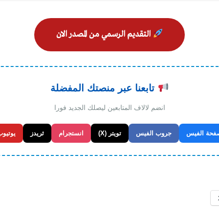
التقديم الرسمي من المصدر الان
تابعنا عبر منصتك المفضلة
انضم لالاف المتابعين ليصلك الجديد فورا
فحة الفيس
جروب الفيس
تويتر (X)
انستجرام
ثريدز
يوتيوب