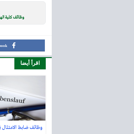
وظائف كلية الهن
book
اقرأ أيضا
وظائف ضابط الامتثال ف