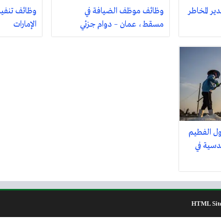
ر المخاطر
وظائف موظف الضيافة في
وظائف تنفي
مسقط، عمان – دوام جزئي
الإمارات
ل الفطيم
دسية في
HTML Sit