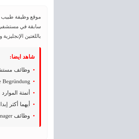
موقع وظيفة طبيب ال
سابقة في مستشفى أو
باللغتين الإنجليزية 
شاهد ايضا:
وظائف مستشار
ne Begründung
أتمتة الموارد الب
أيهما أكثر إبداع
وظائف Sales and Marketing Manager في الشارقة، الإمارات