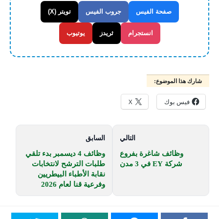
صفحة الفيس
جروب الفيس
تويتر (X)
انستجرام
ثريدز
يوتيوب
شارك هذا الموضوع:
فيس بوك
X
التالي
السابق
وظائف شاغرة بفروع
وظائف 4 ديسمبر بدء تلقي
شركة EY في 3 مدن
طلبات الترشح لانتخابات
نقابة الأطباء البيطريين
وفرعية قنا لعام 2026