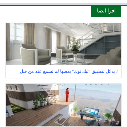
اقرأ أيضا
7 بدائل لتطبيق "تيك توك" بعضها لم تسمع عنه من قبل