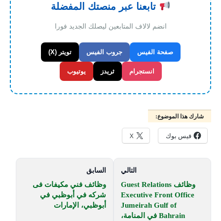
تابعنا عبر منصتك المفضلة
انضم لالاف المتابعين ليصلك الجديد فورا
صفحة الفيس
جروب الفيس
تويتر (X)
انستجرام
ثريدز
يوتيوب
شارك هذا الموضوع:
فيس بوك
X
التالي
السابق
وظائف Guest Relations
وظائف فني مكيفات فى
Executive Front Office
شركه في أبوظبي في
Jumeirah Gulf of
أبوظبي، الإمارات
Bahrain في المنامة،