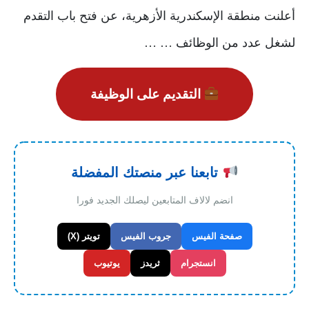
أعلنت منطقة الإسكندرية الأزهرية، عن فتح باب التقدم
لشغل عدد من الوظائف … …
التقديم على الوظيفة
تابعنا عبر منصتك المفضلة
انضم لالاف المتابعين ليصلك الجديد فورا
صفحة الفيس
جروب الفيس
تويتر (X)
انستجرام
ثريدز
يوتيوب