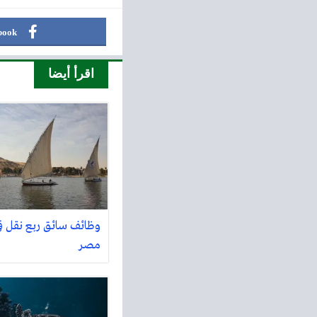
book
اقرأ أيضا
وظائف سائق ربع نقل في
مصر