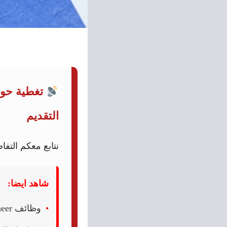
تغطية حول:
التقديم
نتابع معكم الت
شاهد ايضا:
وظائف Senior Commissioning HVAC Engineer في القاهرة، مصر