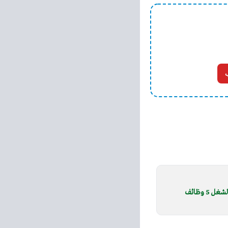
منطقة الإسكندرية الأزهرية تعلن حاجتها لشغل 5 وظائف