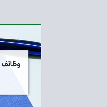
وظائف إد