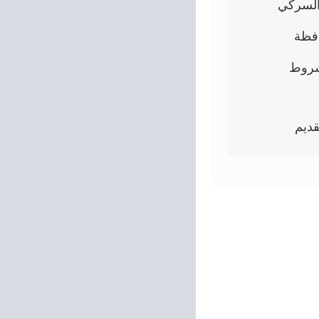
السركي
افظة
لإعارات الخارجية فى 2026/2027.. الشروط
قديم