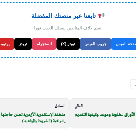
تابعنا عبر منصتك المفضلة
انضم لالاف المتابعين ليصلك الجديد فورا
فحة الفيس
جروب الفيس
تويتر (X)
انستجرام
ثريدز
يوتيوب
التالي
السابق
لأوراق المطلوبة وموعد وكيفية التقديم
إشرافية (الشروط والمواعيد)