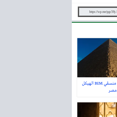
وظائف كبير منسقي BIM الهيكل
 مصر