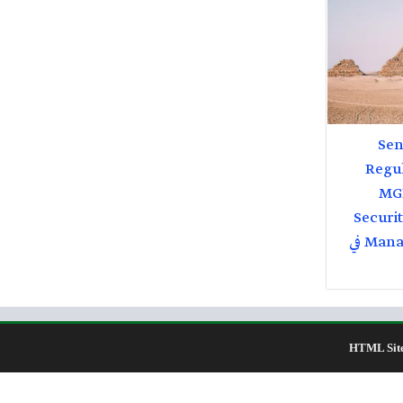
Seni
Regu
MGN
Securi
Management MEGPCOE في
HTML Sit