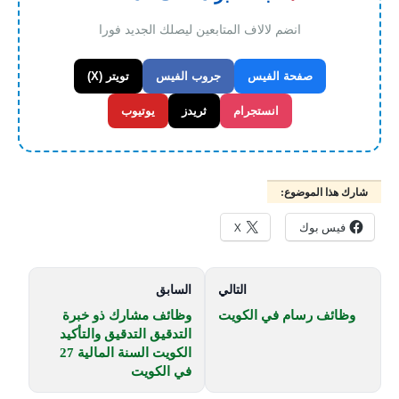
انضم لالاف المتابعين ليصلك الجديد فورا
صفحة الفيس
جروب الفيس
تويتر (X)
انستجرام
ثريدز
يوتيوب
شارك هذا الموضوع:
فيس بوك
X
التالي
السابق
وظائف رسام في الكويت
وظائف مشارك ذو خبرة
التدقيق التدقيق والتأكيد
الكويت السنة المالية 27
في الكويت