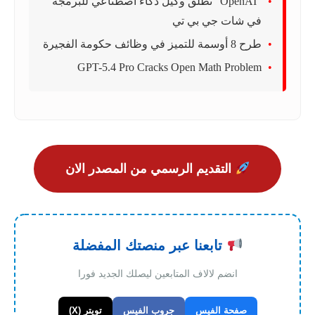
"OpenAI" تطلق وكيل ذكاء اصطناعي للبرمجة
في شات جي بي تي
طرح 8 أوسمة للتميز في وظائف حكومة الفجيرة
GPT-5.4 Pro Cracks Open Math Problem
التقديم الرسمي من المصدر الان
تابعنا عبر منصتك المفضلة
انضم لالاف المتابعين ليصلك الجديد فورا
صفحة الفيس
جروب الفيس
تويتر (X)