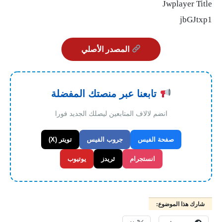
Jwplayer Title
jbGJtxp1
المصدر الأصلي
تابعنا عبر منصتك المفضلة
انضم لالاف المتابعين ليصلك الجديد فورا
صفحة الفيس
جروب الفيس
تويتر (X)
انستجرام
ثريدز
يوتيوب
شارك هذا الموضوع: