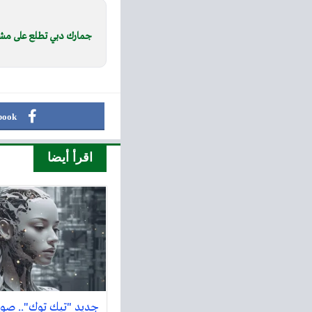
جمارك دبي تطلع على مش
book
اقرأ أيضا
جديد "تيك توك".. صور