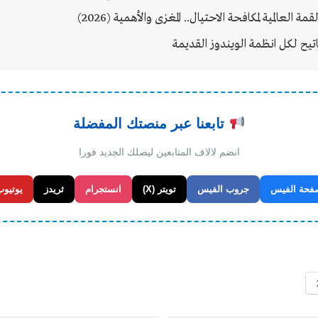
ة العالمية لمكافحة الاحتيال.. المغزى والأهمية (2026)
اتيح لكل انظمة الويندوز القديمة
تابعنا عبر منصتك المفضلة
انضم لالاف المتابعين ليصلك الجديد فورا
فحة الفيس
جروب الفيس
تويتر (X)
انستجرام
ثريدز
يوتيوب