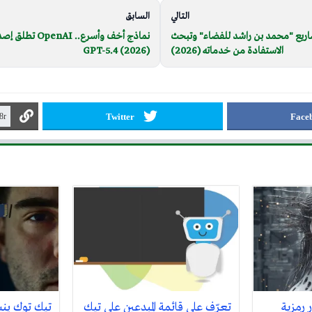
التالي
السابق
اريع "محمد بن راشد للفضاء" وتبحث
نماذج أخف وأسرع.. 
الاستفادة من خدماته (2026)
GPT-5.4 (2026)
Twitter
Face
 رمزية
تعرّف على قائمة المبدعين على تيك
تيك توك ينش