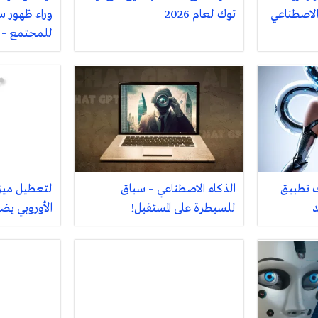
لاصطناعي
توك لعام 2026
وراء ظهور 
للمجتمع – ت
 تطبيق
الذكاء الاصطناعي – سباق
لتعطيل ميزات
د
للسيطرة على المستقبل!
الأوروبي يض