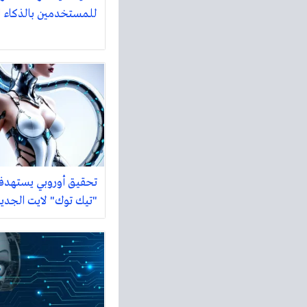
للمستخدمين بالذكاء ا
تحقيق أوروبي يستهدف
"تيك توك" لايت الجدي