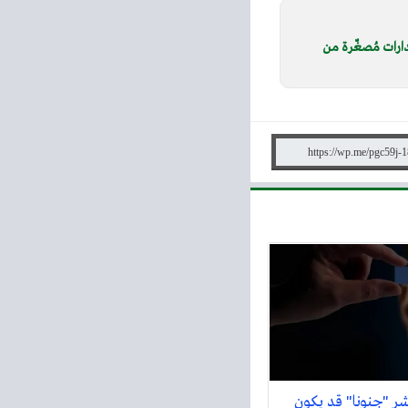
OpenAI تطلق إصدارات مُصغّرة من
ر "جنونا" قد يكون