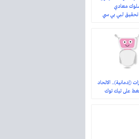
سلوك معادي
حقيق لـبي بي سي
 (إدمانية).. الاتحاد
غط على تيك توك ‎‎