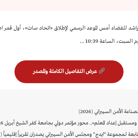
اشد للفضاء أمس الموعد الرسمي لإطلاق «اتحاد سات»، أول قمر اص
السبت، الساعة 10:39 …
عرض التفاصيل الكاملة والمصدر
عة الأمن السيبراني (2026)
ستقبل إعداد المعلم».. محور مؤتمر دولي بجامعة كفر الشيخ أبريل 2026 (2026)
عة لـمجموعة "ايدج" ومجلس الأمن السيبراني يصدران تقريراً إقليمياً (2026)