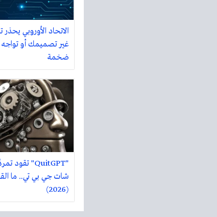
الاتحاد الأوروبي يحذر 
غير تصميمك أو تواجه 
ضخمة
"QuitGPT" تقود ت
شات جي بي تي.. ما ال
(2026)