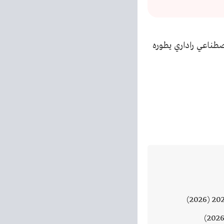
طناعي راداري يطوره