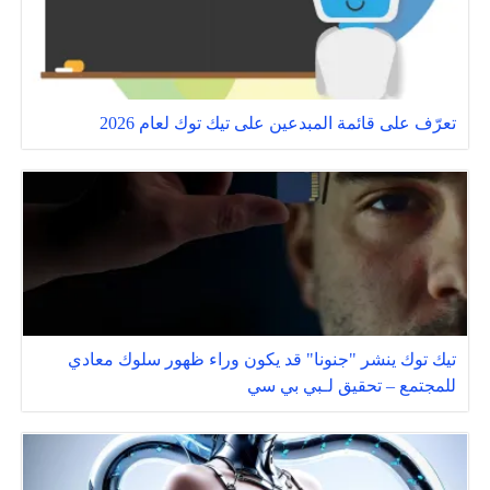
تعرّف على قائمة المبدعين على تيك توك لعام 2026
تيك توك ينشر "جنونا" قد يكون وراء ظهور سلوك معادي
للمجتمع – تحقيق لـبي بي سي