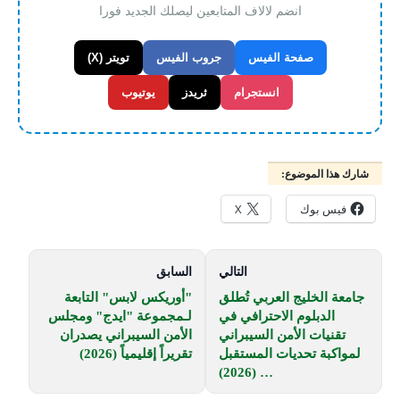
انضم لالاف المتابعين ليصلك الجديد فورا
صفحة الفيس
جروب الفيس
تويتر (X)
انستجرام
ثريدز
يوتيوب
شارك هذا الموضوع:
فيس بوك
X
التالي
السابق
جامعة الخليج العربي تُطلق
"أوريكس لابس" التابعة
الدبلوم الاحترافي في
لـمجموعة "ايدج" ومجلس
تقنيات الأمن السيبراني
الأمن السيبراني يصدران
لمواكبة تحديات المستقبل
تقريراً إقليمياً (2026)
… (2026)