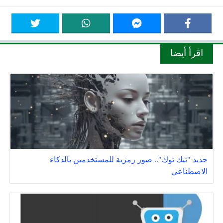
اقرأ أيضا
جديد "تيك توك".. صور رمزية للمستخدمين بالذكاء
الاصطناعي