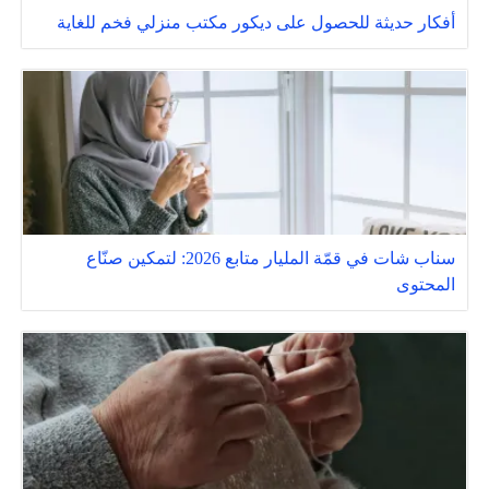
أفكار حديثة للحصول على ديكور مكتب منزلي فخم للغاية
سناب شات في قمّة المليار متابع 2026: لتمكين صنّاع
المحتوى