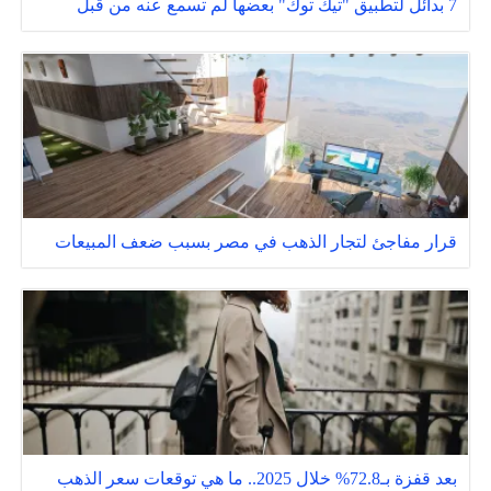
7 بدائل لتطبيق "تيك توك" بعضها لم تسمع عنه من قبل
قرار مفاجئ لتجار الذهب في مصر بسبب ضعف المبيعات
بعد قفزة بـ72.8% خلال 2025.. ما هي توقعات سعر الذهب