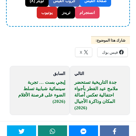
صفحة الفيس
جروب الفيس
تويتر (X)
انستجرام
ثريدز
يوتيوب
شارك هذا الموضوع:
فيس بوك
X
التالي
السابق
جدة التاريخية تستحضر
إيجي بست … تجربة
ملامح عيد الفطر بأجواء
سينمائية شبابية تسلط
احتفالية تعكس أصالة
الضوء على قرصنة الأفلام
المكان وذاكرة الأجيال
(2026)
(2026)