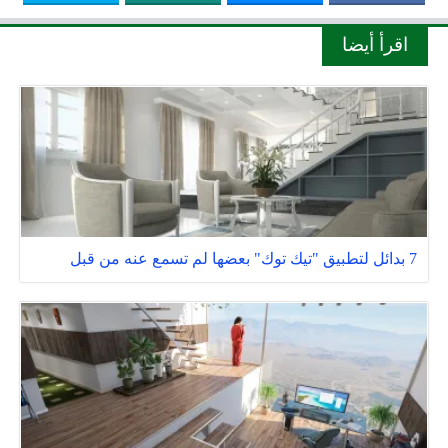
اقرأ أيضا
7 بدائل لتطبيق "تيك توك" بعضها لم تسمع عنه من قبل