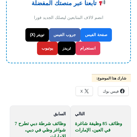
تابعنا عبر منصتك المفضلة
انضم لالاف المتابعين ليصلك الجديد فورا
صفحة الفيس
جروب الفيس
تويتر (X)
انستجرام
ثريدز
يوتيوب
شارك هذا الموضوع:
فيس بوك
X
التالي
السابق
وظائف 85 وظيفة شاغرة
وظائف شرطة دبي تطرح 7
في العين، الإمارات
شواغر وظي في دبي،
الإمارات