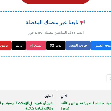
تابعنا عبر منصتك المفضلة
انضم لالاف المتابعين ليصلك الجديد فورا
فحة الفيس
جروب الفيس
تويتر (X)
انستجرام
ثريدز
يوتيوب
التالي
السابق
مية.. جامعة المنصورة تعلن عن وظائف
بدون أى شروط في المؤهلات الدراسية.. جا
شاغرة
وظائف قيادية شاغرة