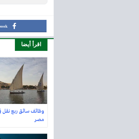
book
اقرأ أيضا
وظائف سائق ربع نقل في
مصر