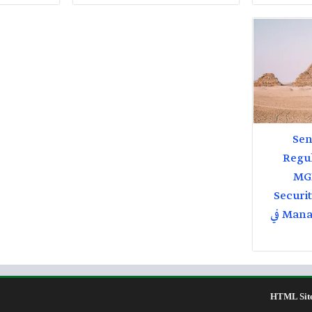
Seni
Regu
MGN
Securi
Management MEGPCOE في
HTML Sit