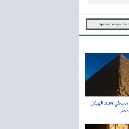
وظائف كبير منسقي BIM الهيكل
 مصر