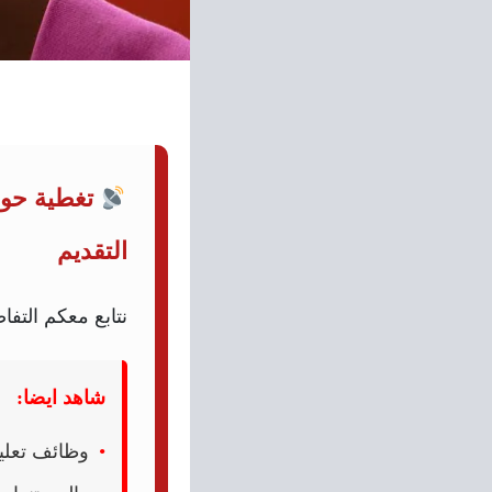
تغطية حول
التقديم
نتابع معكم الت
شاهد ايضا: