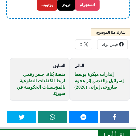
انستجرام
ثريدز
يوتيوب
شارك هذا الموضوع:
فيس بوك
X
التالي
السابق
إنذارات مبكرة بوسط
منصة بُناة: جسر رقمي
إسرائيل والقدس إثر هجوم
لربط الكفاءات التطوعية
صاروخى إيرانى (2026)
بالمؤسسات الحكومية في
سوريَة
اقرأ أيضا