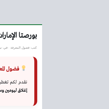
بورصتا الإمارا
كتب
فضول المعرفة
في
تر
فضول المعرفة 
نقدم لكم تغطي
إغلاق ليومين وس