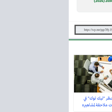
ظر "تيك توك" في
 ملاحقة لمشاهيره