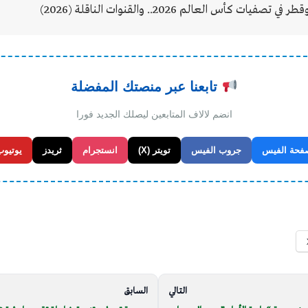
يات كأس العالم 2026.. والقنوات الناقلة (2026)
تابعنا عبر منصتك المفضلة
انضم لالاف المتابعين ليصلك الجديد فورا
فحة الفيس
جروب الفيس
تويتر (X)
انستجرام
ثريدز
يوتيوب
التالي
السابق