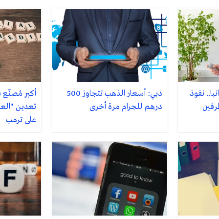
نيا.. نفوذ
دبي: أسعار الذهب تتجاوز 500
أكبر مُصنّع 
رفين
درهم للجرام مرة أخرى
تعدين "العم
على ترمب