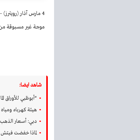
4 مارس آذار (رويترز)
موجة غير مسبوقة من
شاهد ايضا:
“أبوظبي للأوراق المال
هيئة كهرباء ومياه دبي
دبي: أسعار الذهب ترتفع 5 درا
لماذا خفضت فيتش سو