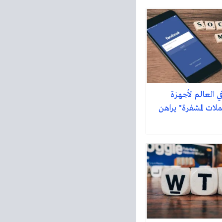
في العالم لأجهزة
لات المشفرة" يراهن