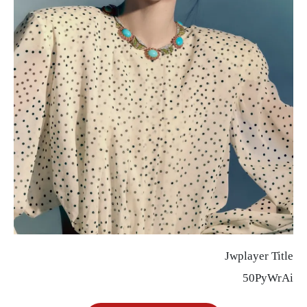
Jwplayer Title
50PyWrAi