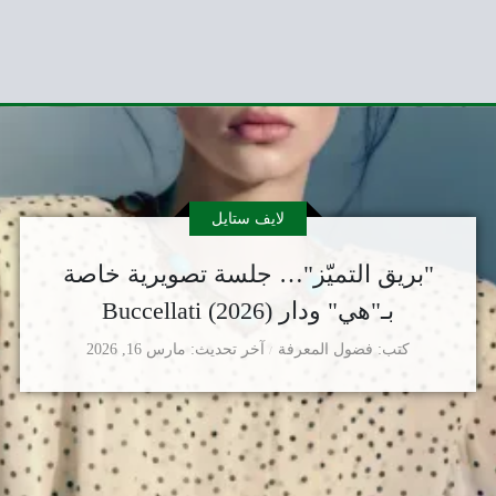
لايف ستايل
"بريق التميّز"… جلسة تصويرية خاصة
بـ"هي" ودار Buccellati (2026)
كتب
فضول المعرفة
آخر تحديث
مارس 16, 2026