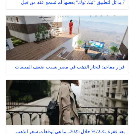
7 بدائل لتطبيق "تيك توك" بعضها لم تسمع عنه من قبل
قرار مفاجئ لتجار الذهب في مصر بسبب ضعف المبيعات
بعد قفزة بـ72.8% خلال 2025.. ما هي توقعات سعر الذهب